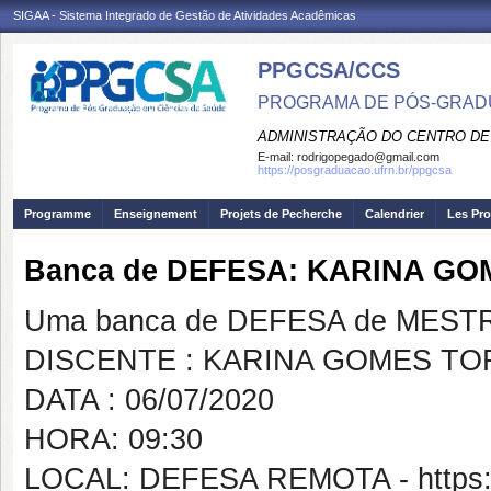
SIGAA - Sistema Integrado de Gestão de Atividades Acadêmicas
PPGCSA/CCS
PROGRAMA DE PÓS-GRADU
ADMINISTRAÇÃO DO CENTRO DE
E-mail:
rodrigopegado@gmail.com
https://posgraduacao.ufrn.br/ppgcsa
Programme
Enseignement
Projets de Pecherche
Calendrier
Les Pro
Banca de DEFESA: KARINA G
Uma banca de DEFESA de MESTRAD
DISCENTE : KARINA GOMES T
DATA : 06/07/2020
HORA: 09:30
LOCAL: DEFESA REMOTA - https:/