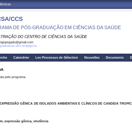
adêmicas
SA/CCS
AMA DE PÓS-GRADUAÇÃO EM CIÊNCIAS DA SAÚDE
STRAÇÃO DO CENTRO DE CIÊNCIAS DA SAÚDE
rigopegado@gmail.com
sgraduacao.ufrn.br/ppgcsa
erche
Calendrier
Les Processus de Sélection
Nouvelles
Documents
D
VA
a pelo programa.
EXPRESSÃO GÊNICA DE ISOLADOS AMBIENTAIS E CLÍNICOS DE
CANDIDA TROPIC
m, expressão gênica, virulência