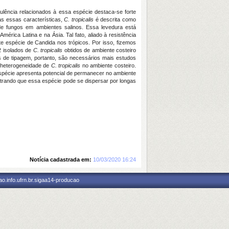
ulência relacionados à essa espécie destaca-se forte
as essas características,
C. tropicalis
é descrita como
de fungos em ambientes salinos. Essa levedura está
érica Latina e na Ásia. Tal fato, aliado à resistência
e espécie de Candida nos trópicos. Por isso, fizemos
2 isolados de
C. tropicalis
obtidos de ambiente costeiro
s de tipagem, portanto, são necessários mais estudos
 heterogeneidade de
C. tropicalis
no ambiente costeiro.
spécie apresenta potencial de permanecer no ambiente
strando que essa espécie pode se dispersar por longas
Notícia cadastrada em:
10/03/2020 16:24
o.info.ufrn.br.sigaa14-producao