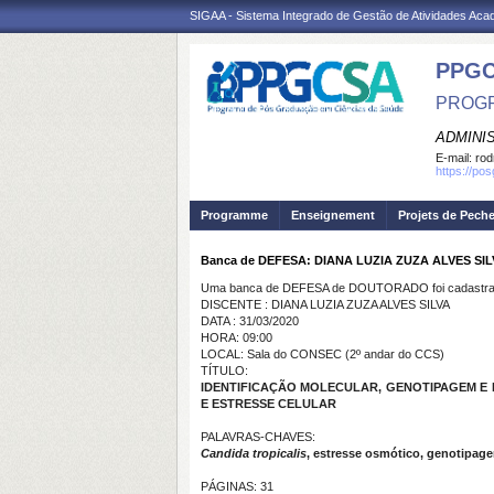
SIGAA - Sistema Integrado de Gestão de Atividades Ac
PPGC
PROGR
ADMINI
E-mail:
rod
https://po
Programme
Enseignement
Projets de Pech
Banca de DEFESA: DIANA LUZIA ZUZA ALVES SIL
Uma banca de DEFESA de DOUTORADO foi cadastrad
DISCENTE : DIANA LUZIA ZUZA ALVES SILVA
DATA : 31/03/2020
HORA: 09:00
LOCAL: Sala do CONSEC (2º andar do CCS)
TÍTULO:
IDENTIFICAÇÃO MOLECULAR, GENOTIPAGEM E 
E ESTRESSE CELULAR
PALAVRAS-CHAVES:
Candida
tropicalis
, estresse osmótico, genotipage
PÁGINAS: 31