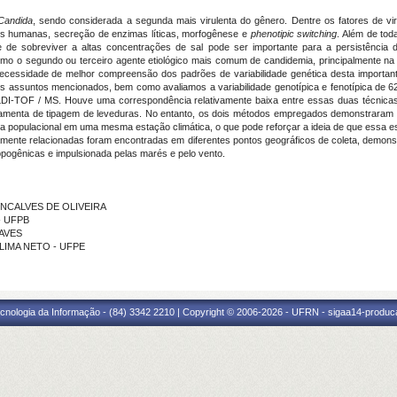
Candida
, sendo considerada a segunda mais virulenta do gênero. Dentre os fatores de vir
cais humanas, secreção de enzimas líticas, morfogênese e
phenotipic
switching
.
Além de tod
de sobreviver a altas concentrações de sal pode ser importante para a persistência 
omo o segundo ou terceiro agente etiológico mais comum de candidemia, principalmente na Am
ecessidade de melhor compreensão dos padrões de variabilidade genética desta important
s assuntos mencionados, bem como avaliamos a variabilidade genotípica e fenotípica de 6
MALDI-TOF / MS. Houve uma correspondência relativamente baixa entre essas duas técnica
amenta de tipagem de leveduras. No entanto, os dois métodos empregados demonstraram
 populacional em uma mesma estação climática, o que pode reforçar a ideia de que essa e
amente relacionadas foram encontradas em diferentes pontos geográficos de coleta, demon
opogênicas e impulsionada pelas marés e pelo vento.
GONCALVES DE OLIVEIRA
 - UFPB
HAVES
 LIMA NETO - UFPE
cnologia da Informação - (84) 3342 2210 | Copyright © 2006-2026 - UFRN - sigaa14-produca