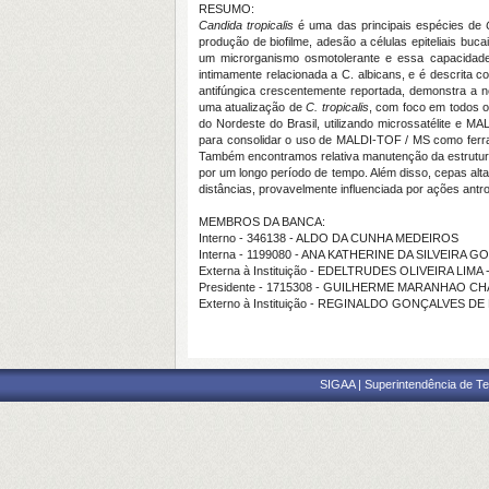
RESUMO:
Candida tropicalis
é uma das principais espécies de
produção de biofilme, adesão a células epiteliais bu
um microrganismo osmotolerante e essa capacidade 
intimamente relacionada a C. albicans, e é descrita c
antifúngica crescentemente reportada, demonstra a n
uma atualização de
C. tropicalis
, com foco em todos o
do Nordeste do Brasil, utilizando microssatélite e 
para consolidar o uso de MALDI-TOF / MS como ferr
Também encontramos relativa manutenção da estrutura
por um longo período de tempo. Além disso, cepas alt
distâncias, provavelmente influenciada por ações antr
MEMBROS DA BANCA:
Interno - 346138 - ALDO DA CUNHA MEDEIROS
Interna - 1199080 - ANA KATHERINE DA SILVEIRA 
Externa à Instituição - EDELTRUDES OLIVEIRA LIMA
Presidente - 1715308 - GUILHERME MARANHAO C
Externo à Instituição - REGINALDO GONÇALVES DE
SIGAA | Superintendência de Te