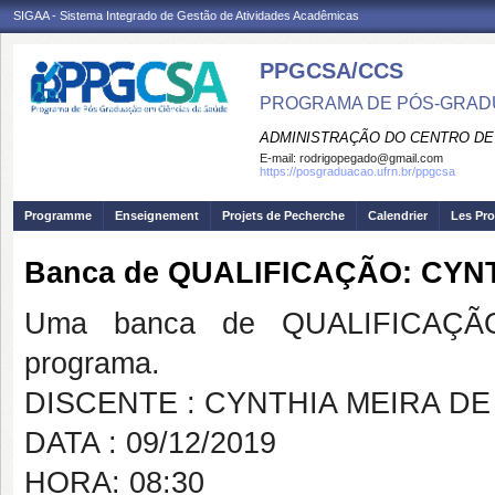
SIGAA - Sistema Integrado de Gestão de Atividades Acadêmicas
PPGCSA/CCS
PROGRAMA DE PÓS-GRADU
ADMINISTRAÇÃO DO CENTRO DE
E-mail:
rodrigopegado@gmail.com
https://posgraduacao.ufrn.br/ppgcsa
Programme
Enseignement
Projets de Pecherche
Calendrier
Les Pro
Banca de QUALIFICAÇÃO: CYN
Uma banca de QUALIFICAÇÃO
programa.
DISCENTE : CYNTHIA MEIRA D
DATA : 09/12/2019
HORA: 08:30