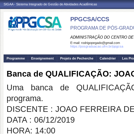
SIGAA - Sistema Integrado de Gestão de Atividades Acadêmicas
PPGCSA/CCS
PROGRAMA DE PÓS-GRADU
ADMINISTRAÇÃO DO CENTRO DE
E-mail:
rodrigopegado@gmail.com
https://posgraduacao.ufrn.br/ppgcsa
Programme
Enseignement
Projets de Pecherche
Calendrier
Les Pro
Banca de QUALIFICAÇÃO: JOA
Uma banca de QUALIFICAÇÃO
programa.
DISCENTE : JOAO FERREIRA D
DATA : 06/12/2019
HORA: 14:00