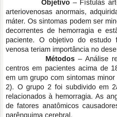
Objetivo
– Fístulas ar
arteriovenosas anormais, adquirid
máter. Os sintomas podem ser mino
decorrentes de hemorragia e es
paciente. O objetivo do estudo f
venosa teriam importância no dese
Métodos
– Análise re
centros em pacientes acima de 18
em um grupo com sintomas minor (
2). O grupo 2 foi subdivido em 
relacionados à hemorragia. As ang
de fatores anatômicos causador
parênquima cerebral.