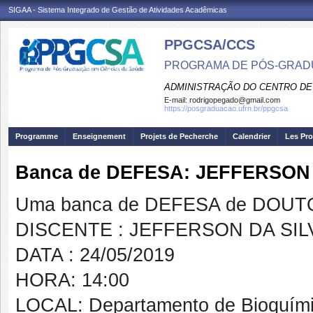
SIGAA - Sistema Integrado de Gestão de Atividades Acadêmicas
PPGCSA/CCS
PROGRAMA DE PÓS-GRADU
ADMINISTRAÇÃO DO CENTRO DE
E-mail:
rodrigopegado@gmail.com
https://posgraduacao.ufrn.br/ppgcsa
Programme
Enseignement
Projets de Pecherche
Calendrier
Les Pro
Banca de DEFESA: JEFFERSON
Uma banca de DEFESA de DOUTOR
DISCENTE : JEFFERSON DA SI
DATA : 24/05/2019
HORA: 14:00
LOCAL: Departamento de Bioquím