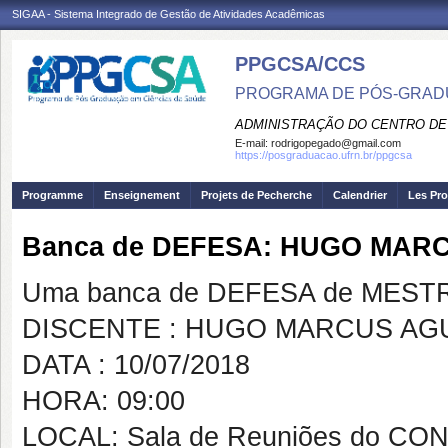
SIGAA - Sistema Integrado de Gestão de Atividades Acadêmicas
PPGCSA/CCS
PROGRAMA DE PÓS-GRADU
ADMINISTRAÇÃO DO CENTRO DE
E-mail:
rodrigopegado@gmail.com
https://posgraduacao.ufrn.br/ppgcsa
Programme
Enseignement
Projets de Pecherche
Calendrier
Les Pro
Banca de DEFESA: HUGO MAR
Uma banca de DEFESA de MESTRAD
DISCENTE : HUGO MARCUS AG
DATA : 10/07/2018
HORA: 09:00
LOCAL: Sala de Reuniões do CO