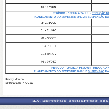
01 a 17/JUN
PERÍODO – 18/JUN A 24/JUL -
REDUÇÃO N
PLANEJAMENTO DO SEMESTRE 2017.2 E
SUSPENSÃO
DA
24 a 31/JUL
01 a 31/AGO
01 a 30/SET
01 a 31/OUT
01 a 30/NOV
01 a 09/DEZ
PERÍODO – 09/DEZ A FEV/2018 -
REDUÇÃO 
PLANEJAMENTO DO SEMESTRE 2018.1 E
SUSPENSÃO
DA
Kalieny Moreno
Secretária do PPGCSa
SIGAA | Superintendência de Tecnologia da Informação - (84) 3