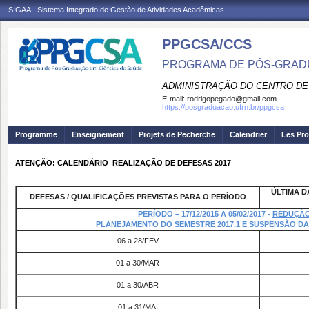
SIGAA - Sistema Integrado de Gestão de Atividades Acadêmicas
PPGCSA/CCS
PROGRAMA DE PÓS-GRADU
ADMINISTRAÇÃO DO CENTRO DE
E-mail:
rodrigopegado@gmail.com
https://posgraduacao.ufrn.br/ppgcsa
Programme
Enseignement
Projets de Pecherche
Calendrier
Les Pro
ATENÇÃO: CALENDÁRIO  REALIZAÇÃO DE DEFESAS 2017
ÚLTIMA D
DEFESAS / QUALIFICAÇÕES PREVISTAS PARA O PERÍODO
PERÍODO – 17/12/2015 A 05/02/2017 -
REDUÇÃO
PLANEJAMENTO DO SEMESTRE 2017.1 E
SUSPENSÃO
DA
06 a 28/FEV
01 a 30/MAR
01 a 30/ABR
01 a 31/MAI