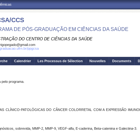
adêmicas
SA/CCS
AMA DE PÓS-GRADUAÇÃO EM CIÊNCIAS DA SAÚDE
STRAÇÃO DO CENTRO DE CIÊNCIAS DA SAÚDE
rigopegado@gmail.com
sgraduacao.ufrn.br/ppgcsa
erche
Calendrier
Les Processus de Sélection
Nouvelles
Documents
D
pelo programa.
AS CLÍNICO-PATOLÓGICAS DO CÂNCER COLORRETAL COM A EXPRESSÃO IMUNO
gnósticos, sobrevida, MMP-2, MMP-9, VEGF-alfa, E-caderina, Beta-catenina e Galectina-3.