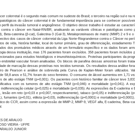
r colorretal é o segundo mais comum no sudeste do Brasil; o terceiro na região sul e na reg
ico-patológicos do câncer colorretal é de fundamental importância para se conhecer possív
perfil da invasão tumoral e angiogênese. O objetivo desse trabalho é estudar as caracterí
 contra o câncer em Natal-RN/BR, analisando as variáveis clínicas e patológicas como 
), Beta-catenina (β-cat), Galectina-3 (Gal-3), Metaloproteinases de matriz (MMP) 2 e 9 e o
pectivo dos casos de câncer colorretal da Liga Norte-Riograndense contra o Câncer no perí
bitos de vida, história familiar, local do tumor primário, grau de diferenciação, estadiamen
etados dos prontuários médicos através de um formulário específico e os dados foram ar
logia dessa instituição, mas 176 pacientes foram excluídos. 358 pacientes foram incluídos p
ecionados para estudos histológicos e imunohistoquímicos. Proteínas participantes da prog
o endotelial vascular foram analisadas. Os blocos de parafina dessas amostras foram trat
idade de marcação dessas proteínas nos tecidos tumorais. Os resultados dessa análise foram
adro de Pearson e análise de sobrevida pela Curva de Kaplan-Meier foram utilizados. V
oi de 58,8 anos e 51,7% foram do sexo feminino. O consumo de álcool aumentou em 1,71 ve
 de alto estágio TNM (p=0,001). Os pacientes com histórico familiar de câncer teve 3,8
icativa com os tumores de alto estágio TNM (p<0,046) e mortalidade (p=0,041). A exp
e indiferenciação celular (p<0,025) e mortalidade (p<0,035). As expressões da E-caderina 
 lesão em reto (p=0,03 e p=0,007, respectivamente), tabaco (p=0,05) e indiferenciação (
, fumantes (p=0,01), etilista (p=0,03), indiferenciação (p=0,0001) e mortalidade (p=0,0001
gnóstico do CCR, assim como a expressão de MMP-2, MMP-9, VEGF alfa, E-caderina, Beta–ca
l.
NES DE ARAUJO
OSO VIEIRA - UFPE
E ARAUJO JUNIOR