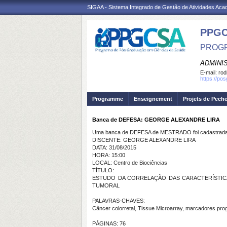
SIGAA - Sistema Integrado de Gestão de Atividades Ac
PPGC
PROGR
ADMINI
E-mail:
rod
https://po
Programme
Enseignement
Projets de Pech
Banca de DEFESA: GEORGE ALEXANDRE LIRA
Uma banca de DEFESA de MESTRADO foi cadastrada 
DISCENTE: GEORGE ALEXANDRE LIRA
DATA: 31/08/2015
HORA: 15:00
LOCAL: Centro de Biociências
TÍTULO:
ESTUDO DA CORRELAÇÃO DAS CARACTERÍSTIC
TUMORAL
PALAVRAS-CHAVES:
Câncer colorretal, Tissue Microarray, marcadores pro
PÁGINAS: 76