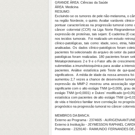
GRANDE ÁREA: Ciências da Saúde
ÁREA: Medicina
RESUMO:
Excluindo-se os tumores de pele não-melanoma, o cânce
na região Nordeste, o quinto. Avaliar variáveis clin
pontuar características na progressão tumoral como o 
câncer colorretal (CCR) na Liga Norte Riograndense
expressão de proteínas, tais sejam: E-caderina (E-cad
nos tecidos tumorais. Foi realizado um estudo retros
clínico-patológicas, tais como: idade, sexo, etnia, há
analisadas. Os dados clínico-patológicos foram col
pacientes foi selecionado do arquivo do setor da pato
patológicas foram realizadas. 180 pacientes foram sel
Metaloproteinases 2 e 9 e o Fator alfa de cresciment
submetidas a imunohistoquímica para avaliar a intens
pacientes. Análise estatística pelo Teste de qui-qu
significativos. A média de idade da nossa amostra f
aumentou 2,7 vezes a chance de desenvolver tumores
expressão da MMP-2 mostrou uma associação signif
significante com o alto estágio TNM (p<0,009), grau d
estágio TNM (p=0,0001) e Dukes’ modificado (p=0,05),
estatística com pacientes de alto estágio TNM (p=0,01)
de vida e histórico familiar teve correlação no pro
prognóstico na progressão tumoral no câncer colorreta
MEMBROS DA BANCA:
Externo ao Programa - 2374605 - AURIGENA ANTU
Externo à Instituição - JEYMESSON RAPHAEL CARD
Presidente - 2329140 - RAIMUNDO FERNANDES D