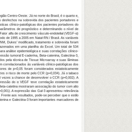
ião Centro-Oeste. Já no norte do Brasil, é o quarto e,
eis desfechos na sobrevida dos pacientes portadores e
sticas clínico-patológicas dos pacientes portadores do
parâmetros de prognóstico e determinando o nível de
 Fator alfa de crescimento vásculo-endotelial (VEGF-α)
odo de 1995 a 2005 em Natal-RN / Brasil. As variáveis
to TNM, Dukes’ modificado, tratamento e sobrevida foram
mazenados em uma planilha do Excel. Um total de 534
ara análise epidemiológica e suas correlações clínico-
ressão tumoral E-caderina, Beta-catenina, Galectina-3,
ados pela técnica de Tissue Microarray e suas lâminas
 correlacionados às variáveis clínico-patológicas dos
alores de p<0,05 foram considerados estatisticamente
zes o risco de morte pelo CCR (p=0,034). Já o tabaco
33 vezes a chance de desenvolver o CCR (p=0,002). A
ressão do α VEGF teve correlação estatisticamente
e Beta-catetina mostraram associação do tumor com alto
p=0,001). A expressão das Gal-3 apresentou relevância
). Frente aos resultados, pode-se perceber que o estilo
tenina e Galectina-3 foram importantes marcadores de