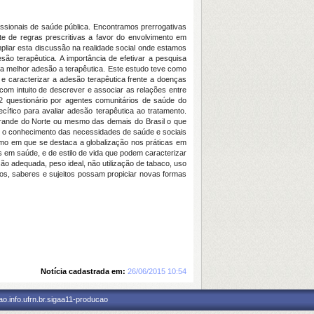
ssionais de saúde pública. Encontramos prerrogativas
e de regras prescritivas a favor do envolvimento em
liar esta discussão na realidade social onde estamos
o terapêutica. A importância de efetivar a pesquisa
 melhor adesão a terapêutica. Este estudo teve como
 e caracterizar a adesão terapêutica frente a doenças
va com intuito de descrever e associar as relações entre
 questionário por agentes comunitários de saúde do
ífico para avaliar adesão terapêutica ao tratamento.
 Grande do Norte ou mesmo das demais do Brasil o que
ou o conhecimento das necessidades de saúde e sociais
smo em que se destaca a globalização nos práticas em
s em saúde, e de estilo de vida que podem caracterizar
 adequada, peso ideal, não utilização de tabaco, uso
aços, saberes e sujeitos possam propiciar novas formas
Notícia cadastrada em:
26/06/2015 10:54
o.info.ufrn.br.sigaa11-producao