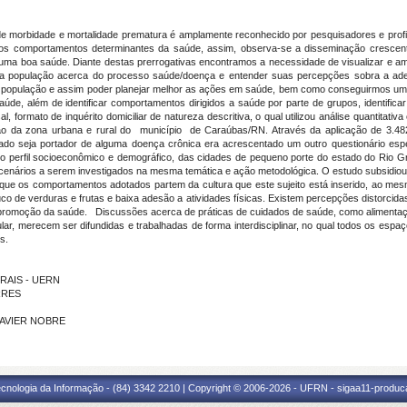
 de morbidade e mortalidade prematura é amplamente reconhecido por pesquisadores e profi
 os comportamentos determinantes da saúde, assim, observa-se a disseminação crescent
 boa saúde. Diante destas prerrogativas encontramos a necessidade de visualizar e amp
a população acerca do processo saúde/doença e entender suas percepções sobra a adesã
a população e assim poder planejar melhor as ações em saúde, bem como conseguirmos uma
úde, além de identificar comportamentos dirigidos a saúde por parte de grupos, identificar
l, formato de inquérito domiciliar de natureza descritiva, o qual utilizou análise quantitati
ção da zona urbana e rural do município de Caraúbas/RN. Através da aplicação de 3.482
tado seja portador de alguma doença crônica era acrescentado um outro questionário espec
do perfil socioeconômico e demográfico, das cidades de pequeno porte do estado do Rio
e cenários a serem investigados na mesma temática e ação metodológica. O estudo subsidi
u que os comportamentos adotados partem da cultura que este sujeito está inserido, ao me
o de verduras e frutas e baixa adesão a atividades físicas. Existem percepções distorcida
omoção da saúde. Discussões acerca de práticas de cuidados de saúde, como alimentação
ular, merecem ser difundidas e trabalhadas de forma interdisciplinar, no qual todos os esp
s.
ORAIS - UERN
RRES
 XAVIER NOBRE
cnologia da Informação - (84) 3342 2210 | Copyright © 2006-2026 - UFRN - sigaa11-produca