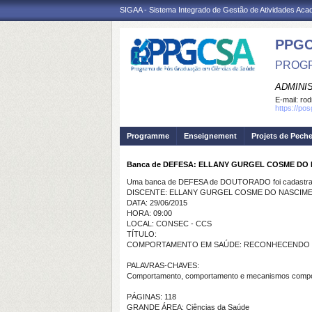
SIGAA - Sistema Integrado de Gestão de Atividades Ac
PPGC
PROGR
ADMINI
E-mail:
rod
https://po
Programme
Enseignement
Projets de Pech
Banca de DEFESA: ELLANY GURGEL COSME DO
Uma banca de DEFESA de DOUTORADO foi cadastrad
DISCENTE: ELLANY GURGEL COSME DO NASCIM
DATA: 29/06/2015
HORA: 09:00
LOCAL: CONSEC - CCS
TÍTULO:
COMPORTAMENTO EM SAÚDE: RECONHECENDO
PALAVRAS-CHAVES:
Comportamento, comportamento e mecanismos comport
PÁGINAS: 118
GRANDE ÁREA: Ciências da Saúde