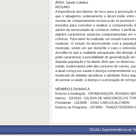
ÁREA: Saúde Coletiva
RESUMO:
A importância dos fatores de risco para a prevenção
que o tabagismo, sedentarismo e álcool estão entre
normas de comportamento na busca de se promover uma
inseridos para conceber e analisar a compreensão d
advém da necessidade de conhecer melhor o perfil d
objetivo caracterizar aspectos comportamentais em sa
crônicas. Para tanto foi realizado um estudo transversa
variáveis. O estudo foi desenvolvido com a popula
município, sendo um por domicílio e caso o entrevis
Acredita-se que a realidade pesquisada não diverge 
pode caracterizar a possibilidade de generalização d
daquela população e foi diante disto que se observo
saúde, evidenciados pelo alto consumo de carnes, pouc
a atual crença em saude e doença comprometendo a pr
moderado de bebidas alcoólicas e atividade física reg
de pensar a saúde, a doença e a prestação de serviço
MEMBROS DA BANCA:
Externo à Instituição - FATIMA RAQUEL ROSADO M
Interno - 1161810 - GILSON DE VASCONCELOS TO
Presidente - 1323908 - JOAO CARLOS ALCHIERI
Externo ao Programa - 2374850 - THAIZA TEIXEIRA
SIGAA | Superintendência de Te