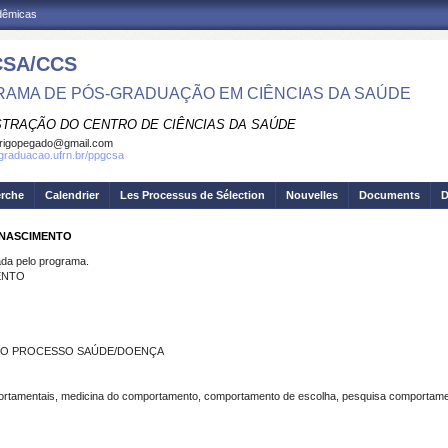
adêmicas
SA/CCS
AMA DE PÓS-GRADUAÇÃO EM CIÊNCIAS DA SAÚDE
STRAÇÃO DO CENTRO DE CIÊNCIAS DA SAÚDE
rigopegado@gmail.com
sgraduacao.ufrn.br/ppgcsa
erche
Calendrier
Les Processus de Sélection
Nouvelles
Documents
D
 NASCIMENTO
a pelo programa.
ENTO
 O PROCESSO SAÚDE/DOENÇA
amentais, medicina do comportamento, comportamento de escolha, pesquisa comportament