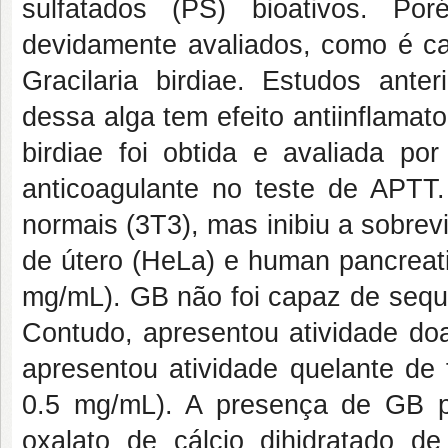
sulfatados (PS) bioativos. P
devidamente avaliados, como é ca
Gracilaria birdiae. Estudos ante
dessa alga tem efeito antiinflamat
birdiae foi obtida e avaliada por
anticoagulante no teste de APTT.
normais (3T3), mas inibiu a sobre
de útero (HeLa) e human pancreat
mg/mL). GB não foi capaz de seque
Contudo, apresentou atividade doa
apresentou atividade quelante de
0.5 mg/mL). A presença de GB p
oxalato de cálcio dihidratado