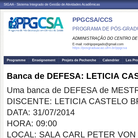
SIGAA - Sistema Integrado de Gestão de Atividades Acadêmicas
PPGCSA/CCS
PROGRAMA DE PÓS-GRADU
ADMINISTRAÇÃO DO CENTRO DE
E-mail:
rodrigopegado@gmail.com
https://posgraduacao.ufrn.br/ppgcsa
Programme
Enseignement
Projets de Pecherche
Calendrier
Les Pro
Banca de DEFESA: LETICIA C
Uma banca de DEFESA de MESTRAD
DISCENTE: LETICIA CASTELO 
DATA: 31/07/2014
HORA: 09:00
LOCAL: SALA CARL PETER VON 