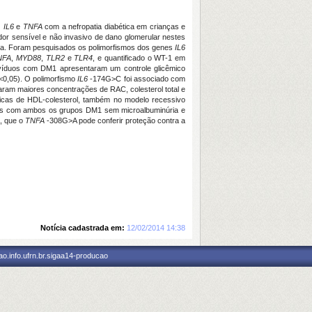
, IL6
e
TNFA
com a nefropatia diabética em crianças e
or sensível e não invasivo de dano glomerular nestes
ria. Foram pesquisados os polimorfismos dos genes
IL6
NFA
,
MYD88
,
TLR2
e
TLR4
, e quantificado o WT-1 em
ndivíduos com DM1 apresentaram um controle glicêmico
p<0,05). O polimorfismo
IL6
-174G>C foi associado com
am maiores concentrações de RAC, colesterol total e
cas de HDL-colesterol, também no modelo recessivo
ados com ambos os grupos DM1 sem microalbuminúria e
a, que o
TNFA
-308G>A pode conferir proteção contra a
Notícia cadastrada em:
12/02/2014 14:38
o.info.ufrn.br.sigaa14-producao