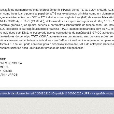
associação de polimorfismos e da expressão do mRNA dos genes
TLR2
,
TLR4
,
MYD88, IL1B
im como investigar o potencial papel do WT-1 nos exossomos urinários como um biomarcad
crianças e adolescentes com DM1 e 173 indivíduos normoglicêmicos (NG) da mesma faixa etá
TNFA
(-308G>A) e
TLR2
(1350T>C), determinadas as expressões gênicas de
IL6
,
IL1B
,
T
controle glicêmico, os lipídios séricos e parâmetros laboratoriais de função renal. Os i
tal, LDL-colesterol e da relação albumina:creatinina (RAC), quando comparados com os NG (
os indivíduos com DM1, foi observado que os carreadores do genótipo
IL6
-174CC apresentar
 carreadores do genótipo
TNFA
-308AA apresentaram um aumento nas concentrações séri
significativamente aumentada nos indivíduos com DM1 e microalbuminúria quando compar
rfismo
IL6
-174G>C pode contribuir para o desenvolvimento do DM1 e da nefropatia diabétic
ssomos urinários seria um indicador precoce de dano em podócitos.
ENDE
 PIRES DE SOUSA
LMEIDA
O - Ceuma
ANANI - UFRGS
cnologia da Informação - (84) 3342 2210 | Copyright © 2006-2026 - UFRN - sigaa14-produca