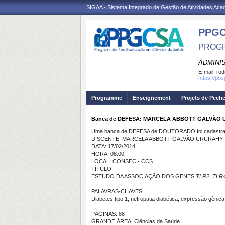
SIGAA - Sistema Integrado de Gestão de Atividades Ac
PPGC
PROGR
ADMINI
E-mail:
rod
https://po
Programme
Enseignement
Projets de Pech
Banca de DEFESA: MARCELA ABBOTT GALVÃO
Uma banca de DEFESA de DOUTORADO foi cadastrad
DISCENTE: MARCELA ABBOTT GALVÃO URURAHY
DATA: 17/02/2014
HORA: 08:00
LOCAL: CONSEC - CCS
TÍTULO:
ESTUDO DA ASSOCIAÇÃO DOS GENES
TLR2
,
TLR
PALAVRAS-CHAVES:
Diabetes tipo 1, nefropatia diabética, expressão gêni
PÁGINAS: 88
GRANDE ÁREA: Ciências da Saúde