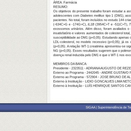
ÁREA: Farmácia
RESUMO:
Os objetivos do presente trabalho foram estudar a 
adolescentes com
Diabetes mellitus
tipo 1 (DM1), ass
pacientes. No total, foram incluídos no estudo 144 
(-634C>G e -174G>C),
IL1B
(3954C>T e -511C>T),
exossomos urinários. Além disso, foram avaliados o 
insatisfatório e valores aumentados de colesterol to
susceptibilidade ao DM1 (p<0,05). Estudando apenas 
LDL-colesterol, no modelo recessivo (p<0,05); já os
(p<0,05). A relação WT-1:creatinina apresentou-se 
NG (p<0,05). Esses resultados sugerem que o polimo
doença renal induzida pelo DM1 e que o WT-1 nos exo
MEMBROS DA BANCA:
Presidente - 2323511 - ADRIANA AUGUSTO DE REZ
Externo ao Programa - 2442045 - ANDRE GUSTAVO
Externo ao Programa - 572904 - JOSE BRUNO DE A
Externo à Instituição - LIDIO GONCALVES LIMA NET
Externo à Instituição - LUÍS HENRIQUE SANTOS C
SIGAA | Superintendência de Te