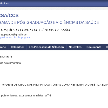
adêmicas
SA/CCS
AMA DE PÓS-GRADUAÇÃO EM CIÊNCIAS DA SAÚDE
STRAÇÃO DO CENTRO DE CIÊNCIAS DA SAÚDE
rigopegado@gmail.com
sgraduacao.ufrn.br/ppgcsa
erche
Calendrier
Les Processus de Sélection
Nouvelles
Documents
D
 URURAHY
a pelo programa.
4
,
MYD88
E DE CITOCINAS PRÓ-INFLAMATÓRIAS COM A NEFROPATIA DIABÉTICA EM P
ca, polimorfismos, exossomos urinários, WT-1