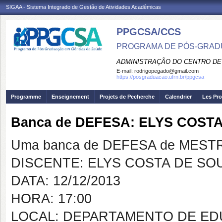
SIGAA - Sistema Integrado de Gestão de Atividades Acadêmicas
PPGCSA/CCS
PROGRAMA DE PÓS-GRADU
ADMINISTRAÇÃO DO CENTRO DE
E-mail:
rodrigopegado@gmail.com
https://posgraduacao.ufrn.br/ppgcsa
Programme
Enseignement
Projets de Pecherche
Calendrier
Les Pro
Banca de DEFESA: ELYS COST
Uma banca de DEFESA de MESTRAD
DISCENTE: ELYS COSTA DE SO
DATA: 12/12/2013
HORA: 17:00
LOCAL: DEPARTAMENTO DE ED