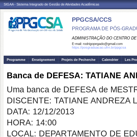
SIGAA - Sistema Integrado de Gestão de Atividades Acadêmicas
PPGCSA/CCS
PROGRAMA DE PÓS-GRADU
ADMINISTRAÇÃO DO CENTRO DE
E-mail:
rodrigopegado@gmail.com
https://posgraduacao.ufrn.br/ppgcsa
Programme
Enseignement
Projets de Pecherche
Calendrier
Les Pro
Banca de DEFESA: TATIANE AN
Uma banca de DEFESA de MESTRAD
DISCENTE: TATIANE ANDREZA L
DATA: 12/12/2013
HORA: 14:00
LOCAL: DEPARTAMENTO DE ED