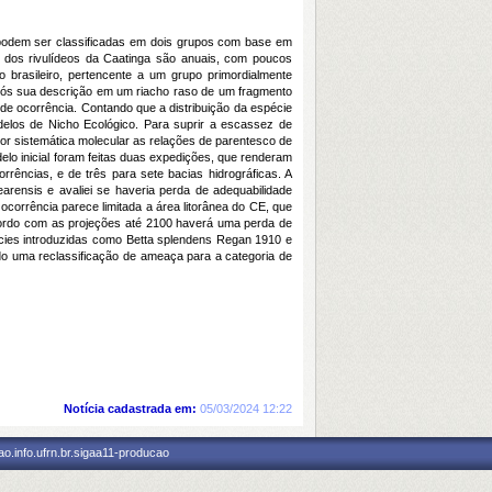
e podem ser classificadas em dois grupos com base em
 dos rivulídeos da Caatinga são anuais, com poucos
 brasileiro, pertencente a um grupo primordialmente
Após sua descrição em um riacho raso de um fragmento
de ocorrência. Contando que a distribuição da espécie
elos de Nicho Ecológico. Para suprir a escassez de
 por sistemática molecular as relações de parentesco de
elo inicial foram feitas duas expedições, que renderam
rências, e de três para sete bacias hidrográficas. A
arensis e avaliei se haveria perda de adequabilidade
ocorrência parece limitada a área litorânea do CE, que
cordo com as projeções até 2100 haverá uma perda de
cies introduzidas como Betta splendens Regan 1910 e
do uma reclassificação de ameaça para a categoria de
Notícia cadastrada em:
05/03/2024 12:22
o.info.ufrn.br.sigaa11-producao