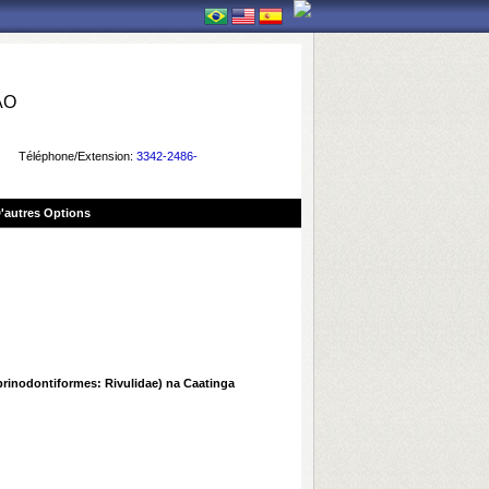
ÃO
Téléphone/Extension:
3342-2486-
'autres Options
prinodontiformes: Rivulidae) na Caatinga