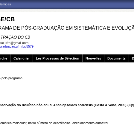
adêmicas
E/CB
AMA DE PÓS-GRADUAÇÃO EM SISTEMÁTICA E EVOLUÇ
STRAÇÃO DO CB
se.ufrn@gmail.com
sgraduacao.ufrn.br/5579
erche
Calendrier
Les Processus de Sélection
Nouvelles
Documents
D
pelo programa.
onservação do rivulídeo não-anual Anablepsoides cearensis (Costa & Vono, 2009) (Cy
emática molecular, baixo número de ocorrências, direcionamento amostral