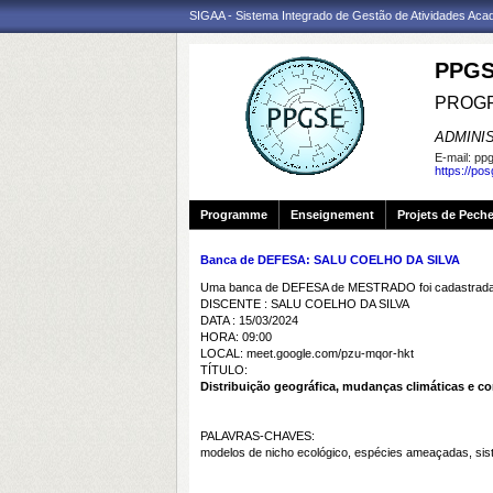
SIGAA - Sistema Integrado de Gestão de Atividades Ac
PPGS
PROGR
ADMINI
E-mail:
ppg
https://po
Programme
Enseignement
Projets de Pech
Banca de DEFESA: SALU COELHO DA SILVA
Uma banca de DEFESA de MESTRADO foi cadastrada 
DISCENTE : SALU COELHO DA SILVA
DATA : 15/03/2024
HORA: 09:00
LOCAL: meet.google.com/pzu-mqor-hkt
TÍTULO:
Distribuição geográfica, mudanças climáticas e c
PALAVRAS-CHAVES:
modelos de nicho ecológico, espécies ameaçadas, sist