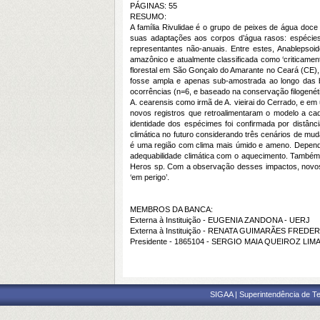
PÁGINAS: 55
RESUMO:
A família Rivulidae é o grupo de peixes de água doc
suas adaptações aos corpos d’água rasos: espécies
representantes não-anuais. Entre estes, Anablepsoi
amazônico e atualmente classificada como ‘criticame
florestal em São Gonçalo do Amarante no Ceará (CE), 
fosse ampla e apenas sub-amostrada ao longo das b
ocorrências (n=6, e baseado na conservação filogenétic
A. cearensis como irmã de A. vieirai do Cerrado, e em
novos registros que retroalimentaram o modelo a cad
identidade dos espécimes foi confirmada por distânc
climática no futuro considerando três cenários de mud
é uma região com clima mais úmido e ameno. Depende
adequabilidade climática com o aquecimento. Também
Heros sp. Com a observação desses impactos, novos r
‘em perigo’.
MEMBROS DA BANCA:
Externa à Instituição - EUGENIA ZANDONA - UERJ
Externa à Instituição - RENATA GUIMARÃES FREDE
Presidente - 1865104 - SERGIO MAIA QUEIROZ LIM
SIGAA | Superintendência de Te