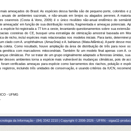
e mais ameaçados do Brasil. As espécies dessa família são de pequeno porte, coloridos 
 anuais de ambientes sazonais, e não-anuais em brejos ou alagados perenes. A maioria
des cearensis (Costa & Vono, 2009) é o único rivulídeo não-anual endêmico do semiárido
nte ameaçada’ em função de sua distribuição restrita, fragmentada e ameaças potenciais. 
a espécie foi registrada a 77 km a oeste, levantando questionamentos sobre sua extensão 
acias costeiras do CE, busquei uma estratégia de otimização amostral baseada em Mod
a de nicho, incluí espécies mais relacionadas nos modelos iniciais. Para tanto, determinei
 um clado com A. urophthalmus (Amazônia) e A. bahianus (Mata Atlântica). A partir desse mod
a coleta. Como resultado, houve ampliação da área de distribuição de três para nove ocor
ia genética com marcadores mitocondriais. Também fiz um modelo final apenas com A. ce
anças climáticas. Por se tratar de um grupo originalmente adaptado a florestas úmidas, sua 
r desses ambientes torna a espécie mais vulnerável às mudanças climáticas, pois de a
 foram verificadas ameaças para espécie como barramentos dos riachos, poluição e espé
egistros, incluindo três unidades de conservação, e usando critérios da IUCN, recomen
RICO - UFMG
A
cnologia da Informação - (84) 3342 2210 | Copyright © 2006-2026 - UFRN - sigaa11-produca