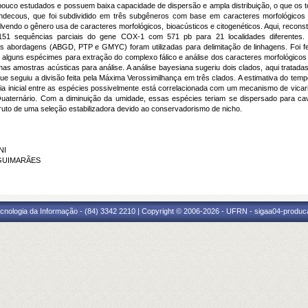
pouco estudados e possuem baixa capacidade de dispersão e ampla distribuição, o que os to
 Endecous, que foi subdividido em três subgêneros com base em caracteres morfológicos
ndo o gênero usa de caracteres morfológicos, bioacústicos e citogenéticos. Aqui, reconstru
1 sequências parciais do gene COX-1 com 571 pb para 21 localidades diferentes. F
ês abordagens (ABGD, PTP e GMYC) foram utilizadas para delimitação de linhagens. Foi f
s alguns espécimes para extração do complexo fálico e análise dos caracteres morfológico
as amostras acústicas para análise. A análise bayesiana sugeriu dois clados, aqui tratada
que seguiu a divisão feita pela Máxima Verossimilhança em três clados. A estimativa do te
a inicial entre as espécies possivelmente está correlacionada com um mecanismo de vicari
Quaternário. Com a diminuição da umidade, essas espécies teriam se dispersado para c
uto de uma seleção estabilizadora devido ao conservadorismo de nicho.
NI
A GUIMARÃES
cnologia da Informação - (84) 3342 2210 | Copyright © 2006-2026 - UFRN - sigaa04-produca