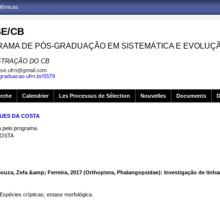
adêmicas
E/CB
AMA DE PÓS-GRADUAÇÃO EM SISTEMÁTICA E EVOLUÇ
STRAÇÃO DO CB
se.ufrn@gmail.com
sgraduacao.ufrn.br/5579
erche
Calendrier
Les Processus de Sélection
Nouvelles
Documents
D
GUES DA COSTA
pelo programa.
COSTA
ouza, Zefa &amp; Ferreira, 2017 (Orthoptera, Phalangopsidae): Investigação de linh
 Espécies crípticas; estase morfológica.