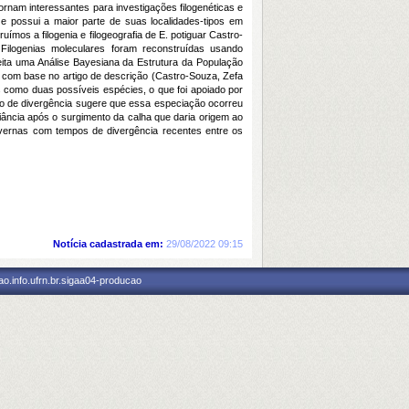
rnam interessantes para investigações filogenéticas e
 e possui a maior parte de suas localidades-tipos em
ímos a filogenia e filogeografia de E. potiguar Castro-
ilogenias moleculares foram reconstruídas usando
eita uma Análise Bayesiana da Estrutura da População
s com base no artigo de descrição (Castro-Souza, Zefa
s como duas possíveis espécies, o que foi apoiado por
mpo de divergência sugere que essa especiação ocorreu
ância após o surgimento da calha que daria origem ao
avernas com tempos de divergência recentes entre os
Notícia cadastrada em:
29/08/2022 09:15
o.info.ufrn.br.sigaa04-producao