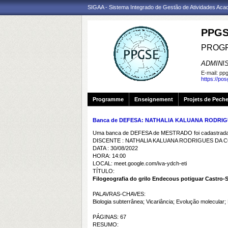
SIGAA - Sistema Integrado de Gestão de Atividades Ac
PPGS
PROGR
ADMINI
E-mail:
ppg
https://po
Programme
Enseignement
Projets de Pech
Banca de DEFESA: NATHALIA KALUANA RODRI
Uma banca de DEFESA de MESTRADO foi cadastrada 
DISCENTE : NATHALIA KALUANA RODRIGUES DA 
DATA : 30/08/2022
HORA: 14:00
LOCAL: meet.google.com/iva-ydch-eti
TÍTULO:
Filogeografia do grilo Endecous potiguar Castro-S
PALAVRAS-CHAVES:
Biologia subterrânea; Vicariância; Evolução molecular;
PÁGINAS: 67
RESUMO: