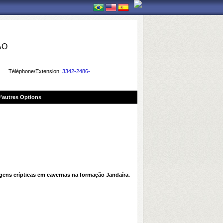
ÃO
Téléphone/Extension:
3342-2486-
'autres Options
agens crípticas em cavernas na formação Jandaíra.