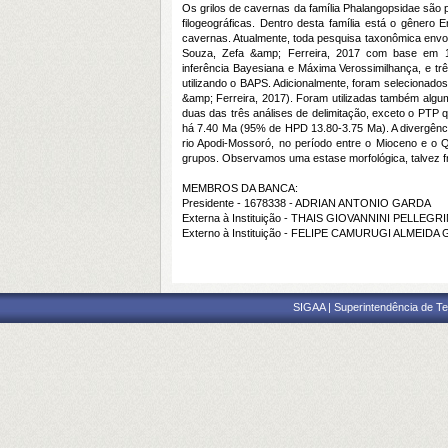
Os grilos de cavernas da família Phalangopsidae são 
filogeográficas. Dentro desta família está o gênero
cavernas. Atualmente, toda pesquisa taxonômica envolve
Souza, Zefa &amp; Ferreira, 2017 com base em 15
inferência Bayesiana e Máxima Verossimilhança, e tr
utilizando o BAPS. Adicionalmente, foram selecionado
&amp; Ferreira, 2017). Foram utilizadas também algum
duas das três análises de delimitação, exceto o PTP 
há 7.40 Ma (95% de HPD 13.80-3.75 Ma). A divergênci
rio Apodi-Mossoró, no período entre o Mioceno e o 
grupos. Observamos uma estase morfológica, talvez fr
MEMBROS DA BANCA:
Presidente - 1678338 - ADRIAN ANTONIO GARDA
Externa à Instituição - THAIS GIOVANNINI PELLEGRI
Externo à Instituição - FELIPE CAMURUGI ALMEID
SIGAA | Superintendência de Te