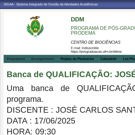
SIGAA - Sistema Integrado de Gestão de Atividades Acadêmicas
DDM
PROGRAMA DE PÓS-GRADU
PRODEMA
CENTRO DE BIOCIÊNCIAS
E-mail:
Indisponible
https://posgraduacao.ufrn.br/ddma
Programme
Enseignement
Projets de Pecherche
Calendrier
Les Pro
Banca de QUALIFICAÇÃO: JO
Uma banca de QUALIFICAÇÃO
programa.
DISCENTE : JOSÉ CARLOS SA
DATA : 17/06/2025
HORA: 09:30