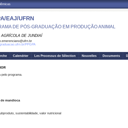
adêmicas
A/EAJ/UFRN
AMA DE PÓS-GRADUAÇÃO EM PRODUÇÃO ANIMAL
 AGRÍCOLA DE JUNDIAÍ
o.emerenciano@ufrn.br
sgraduacao.ufrn.br/PPGPA
erche
Calendrier
Les Processus de Sélection
Nouvelles
Documents
D
NIOR
pelo programa.
a de mandioca
bproduto, sustentabilidade, valor nutricional