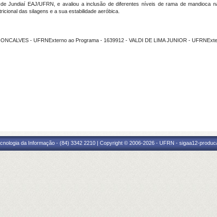
la de Jundiaí EAJ/UFRN, e avaliou a inclusão de diferentes níveis de rama de mandioca 
ricional das silagens e a sua estabilidade aeróbica.
 GONCALVES - UFRNExterno ao Programa - 1639912 - VALDI DE LIMA JUNIOR - UFRNExter
cnologia da Informação - (84) 3342 2210 | Copyright © 2006-2026 - UFRN - sigaa12-produca