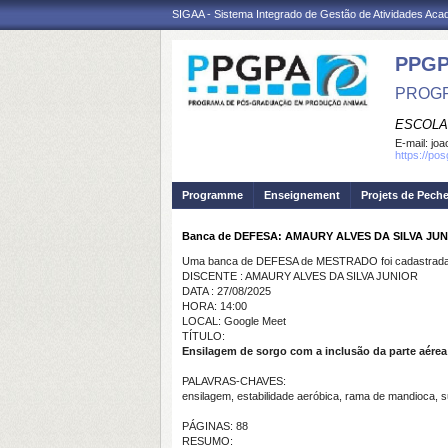
SIGAA - Sistema Integrado de Gestão de Atividades Ac
PPGP
PROGR
ESCOLA
E-mail:
joa
https://po
Programme
Enseignement
Projets de Pech
Banca de DEFESA: AMAURY ALVES DA SILVA JU
Uma banca de DEFESA de MESTRADO foi cadastrada 
DISCENTE : AMAURY ALVES DA SILVA JUNIOR
DATA : 27/08/2025
HORA: 14:00
LOCAL: Google Meet
TÍTULO:
Ensilagem de sorgo com a inclusão da parte aére
PALAVRAS-CHAVES:
ensilagem, estabilidade aeróbica, rama de mandioca, su
PÁGINAS: 88
RESUMO: