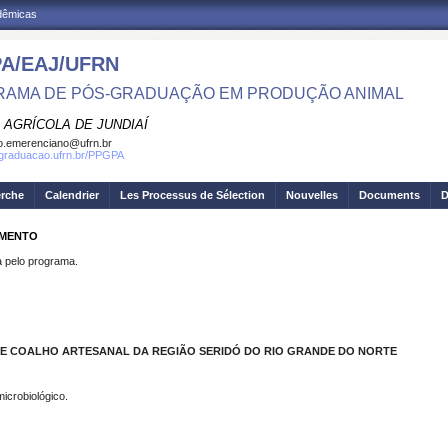
adêmicas
A/EAJ/UFRN
AMA DE PÓS-GRADUAÇÃO EM PRODUÇÃO ANIMAL
 AGRÍCOLA DE JUNDIAÍ
o.emerenciano@ufrn.br
sgraduacao.ufrn.br/PPGPA
erche
Calendrier
Les Processus de Sélection
Nouvelles
Documents
D
IMENTO
pelo programa.
E COALHO ARTESANAL DA REGIÃO SERIDÓ DO RIO GRANDE DO NORTE
 microbiológico.