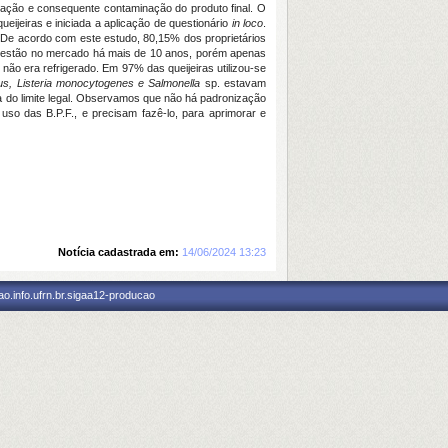
ulação e consequente contaminação do produto final. O
queijeiras e iniciada a aplicação de questionário
in loco
.
. De acordo com este estudo, 80,15% dos proprietários
,2% estão no mercado há mais de 10 anos, porém apenas
 não era refrigerado. Em 97% das queijeiras utilizou-se
s, Listeria monocytogenes e Salmonella
sp. estavam
 do limite legal. Observamos que não há padronização
uso das B.P.F., e precisam fazê-lo, para aprimorar e
Notícia cadastrada em:
14/06/2024 13:23
o.info.ufrn.br.sigaa12-producao