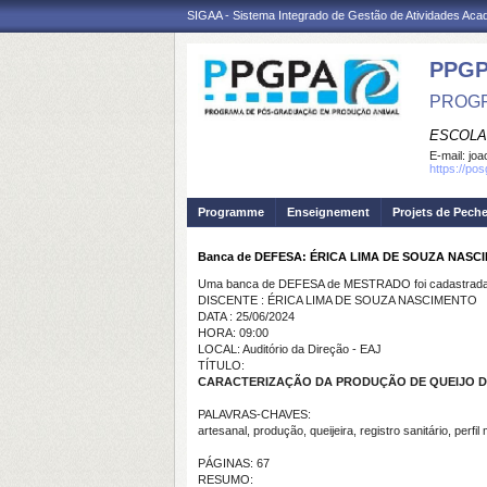
SIGAA - Sistema Integrado de Gestão de Atividades Ac
PPGP
PROGR
ESCOLA
E-mail:
joa
https://po
Programme
Enseignement
Projets de Pech
Banca de DEFESA: ÉRICA LIMA DE SOUZA NASC
Uma banca de DEFESA de MESTRADO foi cadastrada 
DISCENTE : ÉRICA LIMA DE SOUZA NASCIMENTO
DATA : 25/06/2024
HORA: 09:00
LOCAL: Auditório da Direção - EAJ
TÍTULO:
CARACTERIZAÇÃO DA PRODUÇÃO DE QUEIJO D
PALAVRAS-CHAVES:
artesanal, produção, queijeira, registro sanitário, perfil
PÁGINAS: 67
RESUMO: