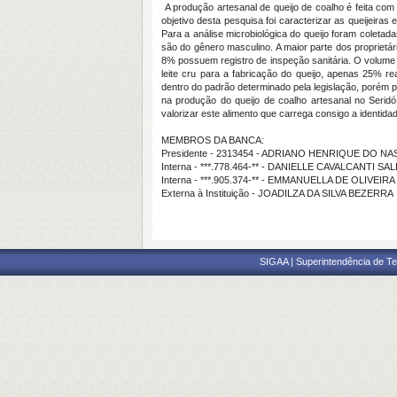
A produção artesanal de queijo de coalho é feita co
objetivo desta pesquisa foi caracterizar as queijeiras 
Para a análise microbiológica do queijo foram coleta
são do gênero masculino. A maior parte dos proprietá
8% possuem registro de inspeção sanitária. O volume to
leite cru para a fabricação do queijo, apenas 25% r
dentro do padrão determinado pela legislação, porém
na produção do queijo de coalho artesanal no Seridó
valorizar este alimento que carrega consigo a identida
MEMBROS DA BANCA:
Presidente - 2313454 - ADRIANO HENRIQUE DO 
Interna - ***.778.464-** - DANIELLE CAVALCANTI SA
Interna - ***.905.374-** - EMMANUELLA DE OLIVE
Externa à Instituição - JOADILZA DA SILVA BEZERRA
SIGAA | Superintendência de Te