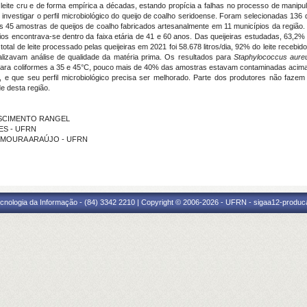
m leite cru e de forma empírica a décadas, estando propícia a falhas no processo de manip
e investigar o perfil microbiológico do queijo de coalho seridoense. Foram selecionadas 136 
das 45 amostras de queijos de coalho fabricados artesanalmente em 11 municípios da região
rios encontrava-se dentro da faixa etária de 41 e 60 anos. Das queijeiras estudadas, 63
tal de leite processado pelas queijeiras em 2021 foi 58.678 litros/dia, 92% do leite recebido
ealizavam análise de qualidade da matéria prima. Os resultados para
Staphylococcus aureu
 para coliformes a 35 e 45°C, pouco mais de 40% das amostras estavam contaminadas acima
, e que seu perfil microbiológico precisa ser melhorado. Parte dos produtores não fazem 
de desta região.
NASCIMENTO RANGEL
LES - UFRN
IRA MOURA ARAÚJO - UFRN
cnologia da Informação - (84) 3342 2210 | Copyright © 2006-2026 - UFRN - sigaa12-produca