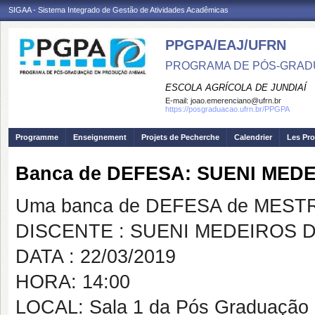
SIGAA - Sistema Integrado de Gestão de Atividades Acadêmicas
PPGPA/EAJ/UFRN
PROGRAMA DE PÓS-GRAD
ESCOLA AGRÍCOLA DE JUNDIAÍ
E-mail:
joao.emerenciano@ufrn.br
https://posgraduacao.ufrn.br/PPGPA
Programme
Enseignement
Projets de Pecherche
Calendrier
Les Pro
Banca de DEFESA: SUENI MED
Uma banca de DEFESA de MESTRAD
DISCENTE : SUENI MEDEIROS 
DATA : 22/03/2019
HORA: 14:00
LOCAL: Sala 1 da Pós Graduação 