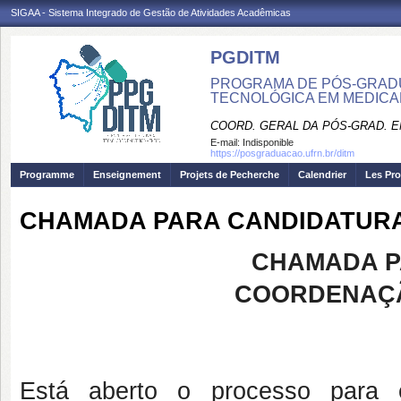
SIGAA - Sistema Integrado de Gestão de Atividades Acadêmicas
PGDITM
PROGRAMA DE PÓS-GRAD
TECNOLÓGICA EM MEDIC
COORD. GERAL DA PÓS-GRAD. E
E-mail:
Indisponible
https://posgraduacao.ufrn.br/ditm
Programme
Enseignement
Projets de Pecherche
Calendrier
Les Pro
CHAMADA PARA CANDIDATURA
CHAMADA P
COORDENAÇÃ
Está aberto o processo para 