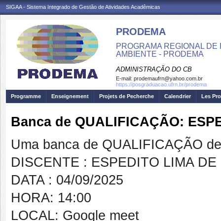
SIGAA - Sistema Integrado de Gestão de Atividades Acadêmicas
PRODEMA
PROGRAMA REGIONAL DE 
AMBIENTE - PRODEMA
ADMINISTRAÇÃO DO CB
E-mail:
prodemaufrn@yahoo.com.br
https://posgraduacao.ufrn.br/prodema
Programme
Enseignement
Projets de Pecherche
Calendrier
Les Pro
Banca de QUALIFICAÇÃO: ES
Uma banca de QUALIFICAÇÃO de 
DISCENTE : ESPEDITO LIMA D
DATA : 04/09/2025
HORA: 14:00
LOCAL: Google meet