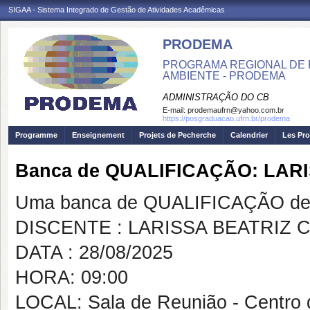
SIGAA - Sistema Integrado de Gestão de Atividades Acadêmicas
PRODEMA
PROGRAMA REGIONAL DE 
AMBIENTE - PRODEMA
ADMINISTRAÇÃO DO CB
E-mail:
prodemaufrn@yahoo.com.br
https://posgraduacao.ufrn.br/prodema
Programme
Enseignement
Projets de Pecherche
Calendrier
Les Pro
Banca de QUALIFICAÇÃO: LA
Uma banca de QUALIFICAÇÃO de 
DISCENTE : LARISSA BEATRIZ
DATA : 28/08/2025
HORA: 09:00
LOCAL: Sala de Reunião - Centro