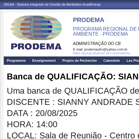
SIGAA - Sistema Integrado de Gestão de Atividades Acadêmicas
PRODEMA
PROGRAMA REGIONAL DE 
AMBIENTE - PRODEMA
ADMINISTRAÇÃO DO CB
E-mail:
prodemaufrn@yahoo.com.br
https://posgraduacao.ufrn.br/prodema
Programme
Enseignement
Projets de Pecherche
Calendrier
Les Pro
Banca de QUALIFICAÇÃO: SIA
Uma banca de QUALIFICAÇÃO de 
DISCENTE : SIANNY ANDRADE S
DATA : 20/08/2025
HORA: 14:00
LOCAL: Sala de Reunião - Centro