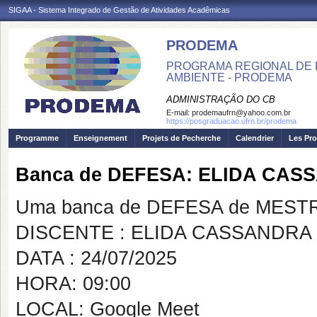
SIGAA - Sistema Integrado de Gestão de Atividades Acadêmicas
PRODEMA
PROGRAMA REGIONAL DE 
AMBIENTE - PRODEMA
ADMINISTRAÇÃO DO CB
E-mail:
prodemaufrn@yahoo.com.br
https://posgraduacao.ufrn.br/prodema
Programme
Enseignement
Projets de Pecherche
Calendrier
Les Pro
Banca de DEFESA: ELIDA CAS
Uma banca de DEFESA de MESTRAD
DISCENTE : ELIDA CASSANDRA
DATA : 24/07/2025
HORA: 09:00
LOCAL: Google Meet