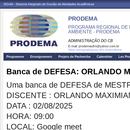
SIGAA - Sistema Integrado de Gestão de Atividades Acadêmicas
PRODEMA
PROGRAMA REGIONAL DE 
AMBIENTE - PRODEMA
ADMINISTRAÇÃO DO CB
E-mail:
prodemaufrn@yahoo.com.br
https://posgraduacao.ufrn.br/prodema
Programme
Enseignement
Projets de Pecherche
Calendrier
Les Pro
Banca de DEFESA: ORLANDO M
Uma banca de DEFESA de MESTRAD
DISCENTE : ORLANDO MAXIMIA
DATA : 02/08/2025
HORA: 09:00
LOCAL: Google meet