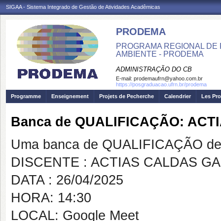
SIGAA - Sistema Integrado de Gestão de Atividades Acadêmicas
PRODEMA
PROGRAMA REGIONAL DE 
AMBIENTE - PRODEMA
ADMINISTRAÇÃO DO CB
E-mail:
prodemaufrn@yahoo.com.br
https://posgraduacao.ufrn.br/prodema
Programme
Enseignement
Projets de Pecherche
Calendrier
Les Pro
Banca de QUALIFICAÇÃO: AC
Uma banca de QUALIFICAÇÃO de 
DISCENTE : ACTIAS CALDAS G
DATA : 26/04/2025
HORA: 14:30
LOCAL: Google Meet