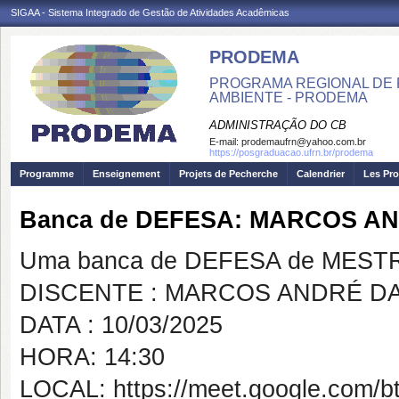
SIGAA - Sistema Integrado de Gestão de Atividades Acadêmicas
PRODEMA
PROGRAMA REGIONAL DE 
AMBIENTE - PRODEMA
ADMINISTRAÇÃO DO CB
E-mail:
prodemaufrn@yahoo.com.br
https://posgraduacao.ufrn.br/prodema
Programme
Enseignement
Projets de Pecherche
Calendrier
Les Pro
Banca de DEFESA: MARCOS AN
Uma banca de DEFESA de MESTRAD
DISCENTE : MARCOS ANDRÉ DA
DATA : 10/03/2025
HORA: 14:30
LOCAL: https://meet.google.com/bt