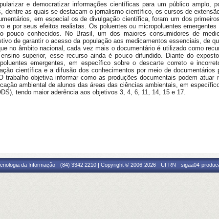
pularizar e democratizar informações científicas para um público amplo,
s, dentre as quais se destacam o jornalismo científico, os cursos de extensã
mentários, em especial os de divulgação científica, foram um dos primeiros 
vo e por seus efeitos realistas. Os poluentes ou micropoluentes emergente
são pouco conhecidos. No Brasil, um dos maiores consumidores de medi
jetivo de garantir o acesso da população aos medicamentos essenciais, de q
ue no âmbito nacional, cada vez mais o documentário é utilizado como rec
 ensino superior, esse recurso ainda é pouco difundido. Diante do expost
s poluentes emergentes, em específico sobre o descarte correto e incor
ação científica e a difusão dos conhecimentos por meio de documentários
O trabalho objetiva informar como as produções documentais podem atuar
ducação ambiental de alunos das áreas das ciências ambientais, em específi
S), tendo maior aderência aos objetivos 3, 4, 6, 11, 14, 15 e 17.
cnologia da Informação - (84) 3342 2210 | Copyright © 2006-2026 - UFRN - sigaa04-produca