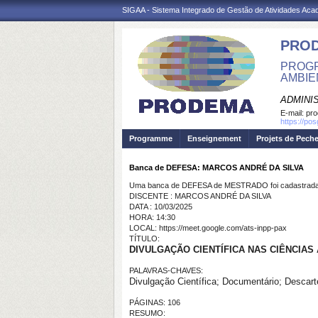
SIGAA - Sistema Integrado de Gestão de Atividades Ac
PRO
PROGR
AMBIE
ADMINI
E-mail:
pr
https://po
Programme
Enseignement
Projets de Pech
Banca de DEFESA: MARCOS ANDRÉ DA SILVA
Uma banca de DEFESA de MESTRADO foi cadastrada 
DISCENTE : MARCOS ANDRÉ DA SILVA
DATA : 10/03/2025
HORA: 14:30
LOCAL: https://meet.google.com/ats-inpp-pax
TÍTULO:
DIVULGAÇÃO CIENTÍFICA NAS CIÊNCIA
PALAVRAS-CHAVES:
Divulgação Científica; Documentário; Desca
PÁGINAS: 106
RESUMO: