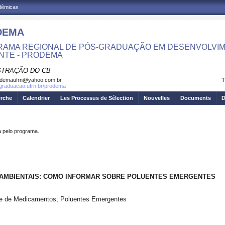
adêmicas
DEMA
AMA REGIONAL DE PÓS-GRADUAÇÃO EM DESENVOLVIM
NTE - PRODEMA
STRAÇÃO DO CB
odemaufrn@yahoo.com.br
T
sgraduacao.ufrn.br/prodema
erche
Calendrier
Les Processus de Sélection
Nouvelles
Documents
D
pelo programa.
S AMBIENTAIS: COMO INFORMAR SOBRE POLUENTES EMERGENTES
rte de Medicamentos; Poluentes Emergentes