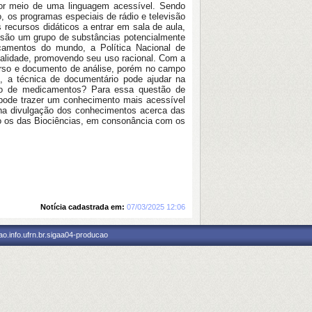
 por meio de uma linguagem acessível. Sendo
o, os programas especiais de rádio e televisão
recursos didáticos a entrar em sala de aula,
s são um grupo de substâncias potencialmente
camentos do mundo, a Política Nacional de
ualidade, promovendo seu uso racional. Com a
urso e documento de análise, porém no campo
o, a técnica de documentário pode ajudar na
reto de medicamentos? Para essa questão de
 pode trazer um conhecimento mais acessível
 na divulgação dos conhecimentos acerca das
co os das Biociências, em consonância com os
Notícia cadastrada em:
07/03/2025 12:06
o.info.ufrn.br.sigaa04-producao