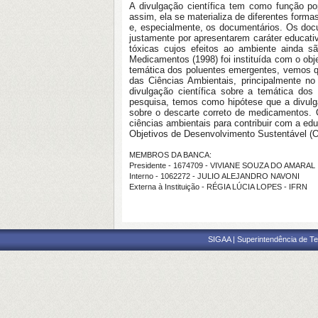
A divulgação científica tem como função po
assim, ela se materializa de diferentes forma
e, especialmente, os documentários. Os docu
justamente por apresentarem caráter educati
tóxicas cujos efeitos ao ambiente ainda 
Medicamentos (1998) foi instituída com o ob
temática dos poluentes emergentes, vemos q
das Ciências Ambientais, principalmente no
divulgação científica sobre a temática do
pesquisa, temos como hipótese que a divulg
sobre o descarte correto de medicamentos. 
ciências ambientais para contribuir com a e
Objetivos de Desenvolvimento Sustentável (OD
MEMBROS DA BANCA:
Presidente - 1674709 - VIVIANE SOUZA DO AMARAL
Interno - 1062272 - JULIO ALEJANDRO NAVONI
Externa à Instituição - RÉGIA LÚCIA LOPES - IFRN
SIGAA | Superintendência de Te