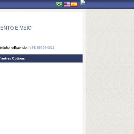
ENTO E MEIO
éléphone/Extension:
(84) 99224-0011
'autres Options