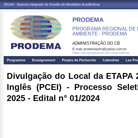
SIGAA - Sistema Integrado de Gestão de Atividades Acadêmicas
PRODEMA
PROGRAMA REGIONAL DE 
AMBIENTE - PRODEMA
ADMINISTRAÇÃO DO CB
E-mail:
prodemaufrn@yahoo.com.br
https://posgraduacao.ufrn.br/prodema
Programme
Enseignement
Projets de Pecherche
Calendrier
Les Pro
Divulgação do Local da ETAPA 
Inglês (PCEI) - Processo Sel
2025 - Edital n° 01/2024