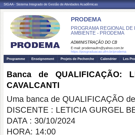
SIGAA - Sistema Integrado de Gestão de Atividades Acadêmicas
PRODEMA
PROGRAMA REGIONAL DE 
AMBIENTE - PRODEMA
ADMINISTRAÇÃO DO CB
E-mail:
prodemaufrn@yahoo.com.br
https://posgraduacao.ufrn.br/prodema
Programme
Enseignement
Projets de Pecherche
Calendrier
Les Pro
Banca de QUALIFICAÇÃO: 
CAVALCANTI
Uma banca de QUALIFICAÇÃO de 
DISCENTE : LETICIA GURGEL 
DATA : 30/10/2024
HORA: 14:00