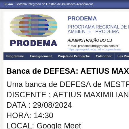
SIGAA - Sistema Integrado de Gestão de Atividades Acadêmicas
PRODEMA
PROGRAMA REGIONAL DE 
AMBIENTE - PRODEMA
ADMINISTRAÇÃO DO CB
E-mail:
prodemaufrn@yahoo.com.br
https://posgraduacao.ufrn.br/prodema
Programme
Enseignement
Projets de Pecherche
Calendrier
Les Pro
Banca de DEFESA: AETIUS MA
Uma banca de DEFESA de MESTRAD
DISCENTE : AETIUS MAXIMILI
DATA : 29/08/2024
HORA: 14:30
LOCAL: Google Meet