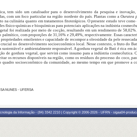
gica, tem sido um catalisador para o desenvolvimento da pesquisa e inovação, 
das, com um foco particular na região nordeste do país. Plantas como a
Ouratea p
nto na culinária quanto em tratamentos fitoterápicos. O presente estudo teve como o
ades físico-químicas e bioquímicas para potenciais aplicações na indústria cosmecêu
getal foi realizada por meio de cocção, resultando em um rendimento de 58,02%. 
o palmítico, com proporções de 31,16% e 29,49%, respectivamente. Essas caracter
 propriedades emolientes e capacidade de recompor a oleosidade da pele ressecad
 crucial no desenvolvimento socioeconômico local. Nesse contexto, o fruto do Ba
 sustentável e ambientalmente responsável. A gordura vegetal de Bati é rica em ác
ução de gordura vegetal, que servirá como insumo para a indústria cosmecêutica. 
eitar os recursos disponíveis na região, como os resíduos do processo do coco, para
e o quadro socioeconômico da comunidade, ao mesmo tempo em que promove a con
OUSA NUNES - UFERSA
cnologia da Informação - (84) 3342 2210 | Copyright © 2006-2026 - UFRN - sigaa04-produca