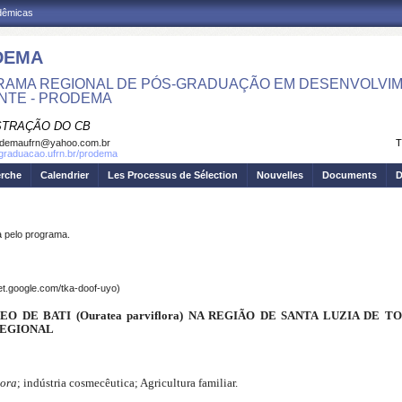
adêmicas
DEMA
AMA REGIONAL DE PÓS-GRADUAÇÃO EM DESENVOLVIM
NTE - PRODEMA
STRAÇÃO DO CB
odemaufrn@yahoo.com.br
T
sgraduacao.ufrn.br/prodema
erche
Calendrier
Les Processus de Sélection
Nouvelles
Documents
D
pelo programa.
et.google.com/tka-doof-uyo)
 DE BATI (Ouratea parviflora) NA REGIÃO DE SANTA LUZIA DE T
REGIONAL
lora
; indústria cosmecêutica; Agricultura familiar.