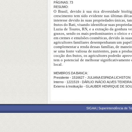
PÁGINAS: 73
RESUMO:
O Brasil, devido à sua rica diversidade bioló
crescimento tem sido evidente nas últimas déca
interesse devido às suas propriedades únicas, ta
frutos do Bati, visando identificar suas propried
Luzia de Touros, RN, e a extração da gordura ve
graxos, sendo os mais predominantes o oleico e 
em cremes e emulsões cosméticas, devido às suas
agricultores familiares desempenharam um papel
complementar a renda dessas famílias, de maneira
se uma fonte valiosa de nutrientes, para a prod
cocção dos frutos, os agricultores poderão aprov
tem o potencial de melhorar significativament
local.
MEMBROS DA BANCA:
Presidente - 1516627 - JULIANA ESPADA LICHSTON
Interno - 1221519 - DÁRLIO INÁCIO ALVES TEIXEIRA
Externo à Instituição - GLAUBER HENRIQUE DE S
SIGAA | Superintendência de Te