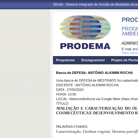
SIGAA - Sistema Integrado de Gestão de Atividades Ac
PRO
PROGR
AMBIE
ADMINI
E-mail:
pr
https://po
Programme
Enseignement
Projets de Pech
Banca de DEFESA: ANTÔNIO ALKIMIM ROCHA
Uma banca de DEFESA de MESTRADO foi cadastrada 
DISCENTE : ANTÔNIO ALKIMIM ROCHA
DATA : 27/05/2024
HORA: 14:00
LOCAL: Videoconferência via Google Meet (https://me
TÍTULO:
AVALIAÇÃO E CARACTERIZAÇÃO DO ÓLEO
COSMECÊUTICA E DESENVOLVIMENTO 
PALAVRAS-CHAVES:
Caracterização; Gordura vegetal;
Ouratea parvif