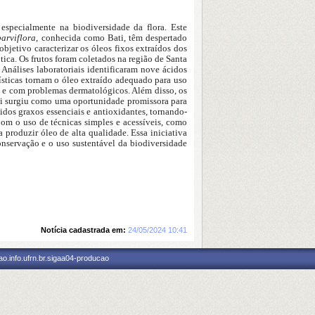
especialmente na biodiversidade da flora. Este
arviflora
, conhecida como Bati, têm despertado
bjetivo caracterizar os óleos fixos extraídos dos
tica. Os frutos foram coletados na região de Santa
Análises laboratoriais identificaram nove ácidos
ísticas tornam o óleo extraído adequado para uso
a e com problemas dermatológicos. Além disso, os
ti surgiu como uma oportunidade promissora para
idos graxos essenciais e antioxidantes, tornando-
Com o uso de técnicas simples e acessíveis, como
 produzir óleo de alta qualidade. Essa iniciativa
servação e o uso sustentável da biodiversidade
Notícia cadastrada em:
24/05/2024 10:41
o.info.ufrn.br.sigaa04-producao