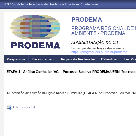
SIGAA - Sistema Integrado de Gestão de Atividades Acadêmicas
PRODEMA
PROGRAMA REGIONAL DE 
AMBIENTE - PRODEMA
ADMINISTRAÇÃO DO CB
E-mail:
prodemaufrn@yahoo.com.br
https://posgraduacao.ufrn.br/prodema
Programme
Enseignement
Projets de Pecherche
Calendrier
Les Pro
ETAPA 4 - Análise Curricular (AC) - Processo Seletivo PRODEMA/UFRN (Mestrado) 
A Comissão de seleção divulga a Análise Curricular (ETAPA 4) do Processo Seletivo 
Télécharger File