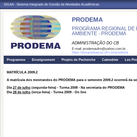
SIGAA - Sistema Integrado de Gestão de Atividades Acadêmicas
PRODEMA
PROGRAMA REGIONAL DE 
AMBIENTE - PRODEMA
ADMINISTRAÇÃO DO CB
E-mail:
prodemaufrn@yahoo.com.br
https://posgraduacao.ufrn.br/prodema
Programme
Enseignement
Projets de Pecherche
Calendrier
Les Pro
MATRÍCULA 2009.2
A matrícula dos mestrandos do PRODEMA para o semestre 2009.2 ocorrerá da se
Dia
27 de julho
(segunda-feira) - Turma 2008 - Na secretaria do PRODEMA
Dia
28 de julho
(terça-feira) - Turma 2009 - On line