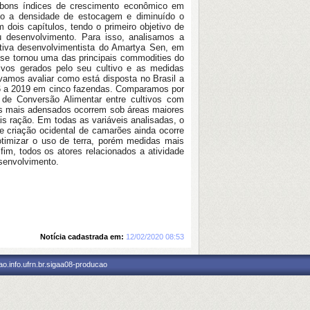
ou bons índices de crescimento econômico em
cado a densidade de estocagem e diminuído o
dois capítulos, tendo o primeiro objetivo de
u desenvolvimento. Para isso, analisamos a
ctiva desenvolvimentista do Amartya Sen, em
 se tornou uma das principais commodities do
ivos gerados pelo seu cultivo e as medidas
vamos avaliar como está disposta no Brasil a
016 a 2019 em cinco fazendas. Comparamos por
de Conversão Alimentar entre cultivos com
os mais adensados ocorrem sob áreas maiores
is ração. Em todas as variáveis analisadas, o
 criação ocidental de camarões ainda ocorre
 otimizar o uso de terra, porém medidas mais
m, todos os atores relacionados a atividade
senvolvimento.
Notícia cadastrada em:
12/02/2020 08:53
o.info.ufrn.br.sigaa08-producao