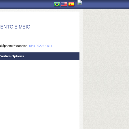
ENTO E MEIO
éléphone/Extension:
(84) 99224-0011
'autres Options