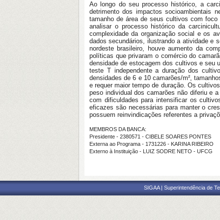
Ao longo do seu processo histórico, a carc
detrimento dos impactos socioambientais ne
tamanho de área de seus cultivos com foco n
analisar o processo histórico da carcinic
complexidade da organização social e os av
dados secundários, ilustrando a atividade e
nordeste brasileiro, houve aumento da com
políticas que privaram o comércio do camarã
densidade de estocagem dos cultivos e seu u
teste T independente a duração dos culti
densidades de 6 e 10 camarões/m², tamanhos
e requer maior tempo de duração. Os cultivos
peso individual dos camarões não diferiu e
com dificuldades para intensificar os culti
eficazes são necessárias para manter o cre
possuem reinvindicações referentes a privaç
MEMBROS DA BANCA:
Presidente - 2380571 - CIBELE SOARES PONTES
Externa ao Programa - 1731226 - KARINA RIBEIRO
Externo à Instituição - LUIZ SODRE NETO - UFCG
SIGAA | Superintendência de Te