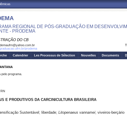
adêmicas
DEMA
AMA REGIONAL DE PÓS-GRADUAÇÃO EM DESENVOLVIM
NTE - PRODEMA
STRAÇÃO DO CB
odemaufrn@yahoo.com.br
T
sgraduacao.ufrn.br/prodema
erche
Calendrier
Les Processus de Sélection
Nouvelles
Documents
D
 SANTANA
pelo programa.
UFRN
IS E PRODUTIVOS DA CARCINICULTURA BRASILEIRA
nsificação Sustentável; liberdade;
Litopenaeus vannamei
; viveiros-berçário