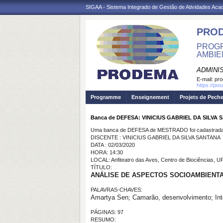
SIGAA - Sistema Integrado de Gestão de Atividades Ac
PRO
PROGR
AMBIE
ADMINI
E-mail:
pr
https://po
Programme
Enseignement
Projets de Pech
Banca de DEFESA: VINICIUS GABRIEL DA SILVA
Uma banca de DEFESA de MESTRADO foi cadastrada 
DISCENTE : VINICIUS GABRIEL DA SILVA SANTANA
DATA : 02/03/2020
HORA: 14:30
LOCAL: Anfiteatro das Aves, Centro de Biociências, 
TÍTULO:
ANÁLISE DE ASPECTOS SOCIOAMBIENTA
PALAVRAS-CHAVES:
Amartya Sen; Camarão, desenvolvimento; Inte
PÁGINAS: 97
RESUMO: