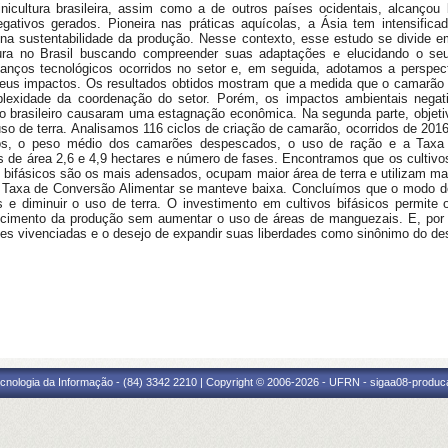
inicultura brasileira, assim como a de outros países ocidentais, alcanç
gativos gerados. Pioneira nas práticas aquícolas, a Ásia tem intensifi
a sustentabilidade da produção. Nesse contexto, esse estudo se divide em 
ultura no Brasil buscando compreender suas adaptações e elucidando o se
anços tecnológicos ocorridos no setor e, em seguida, adotamos a perspe
 seus impactos. Os resultados obtidos mostram que a medida que o camarão
plexidade da coordenação do setor. Porém, os impactos ambientais negat
o brasileiro causaram uma estagnação econômica. Na segunda parte, objeti
so de terra. Analisamos 116 ciclos de criação de camarão, ocorridos de 2
vos, o peso médio dos camarões despescados, o uso de ração e a Taxa 
 de área 2,6 e 4,9 hectares e número de fases. Encontramos que os cultiv
 bifásicos são os mais adensados, ocupam maior área de terra e utilizam ma
 a Taxa de Conversão Alimentar se manteve baixa. Concluímos que o modo de
vos e diminuir o uso de terra. O investimento em cultivos bifásicos permite
scimento da produção sem aumentar o uso de áreas de manguezais. E, por fi
ões vivenciadas e o desejo de expandir suas liberdades como sinônimo do de
cnologia da Informação - (84) 3342 2210 | Copyright © 2006-2026 - UFRN - sigaa08-produca