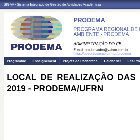
SIGAA - Sistema Integrado de Gestão de Atividades Acadêmicas
PRODEMA
PROGRAMA REGIONAL DE 
AMBIENTE - PRODEMA
ADMINISTRAÇÃO DO CB
E-mail:
prodemaufrn@yahoo.com.br
https://posgraduacao.ufrn.br/prodema
Programme
Enseignement
Projets de Pecherche
Calendrier
Les Pro
LOCAL DE REALIZAÇÃO DAS 
2019 - PRODEMA/UFRN