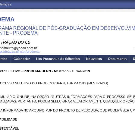
adêmicas
DEMA
AMA REGIONAL DE PÓS-GRADUAÇÃO EM DESENVOLVIM
NTE - PRODEMA
STRAÇÃO DO CB
odemaufrn@yahoo.com.br
T
sgraduacao.ufrn.br/prodema
erche
Calendrier
Les Processus de Sélection
Nouvelles
Documents
D
O SELETIVO - PRODEMA-UFRN - Mestrado - Turma 2019
OCESSO SELETIVO DO PRODEMA/UFRN, TURMA 2019 (MESTRADO)
MULÁRIO ONLINE, NA OPÇÃO "OUTRAS INFORMAÇÕES PARA O PROCESSO SELETIV
UALIZADAS. PORTANTO, PODEM SELECIONAR ALEATORIAMENTE QUALQUER OPÇÃO J
SA INFORMADA NO ARQUIVO PDF DO PROJETO DE PESQUISA, QUE PODERÁ SER UMA
ABILIDADE
STENTÁVEL