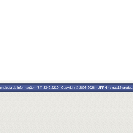
cnologia da Informação - (84) 3342 2210 | Copyright © 2006-2026 - UFRN - sigaa12-produca