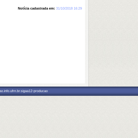
Notícia cadastrada em:
31/10/2018 16:29
o.info.ufrn.br.sigaa12-producao