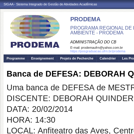
SIGAA - Sistema Integrado de Gestão de Atividades Acadêmicas
PRODEMA
PROGRAMA REGIONAL DE 
AMBIENTE - PRODEMA
ADMINISTRAÇÃO DO CB
E-mail:
prodemaufrn@yahoo.com.br
https://posgraduacao.ufrn.br/prodema
Programme
Enseignement
Projets de Pecherche
Calendrier
Les Pro
Banca de DEFESA: DEBORAH 
Uma banca de DEFESA de MESTRAD
DISCENTE: DEBORAH QUINDER
DATA: 20/02/2014
HORA: 14:30
LOCAL: Anfiteatro das Aves, Cent