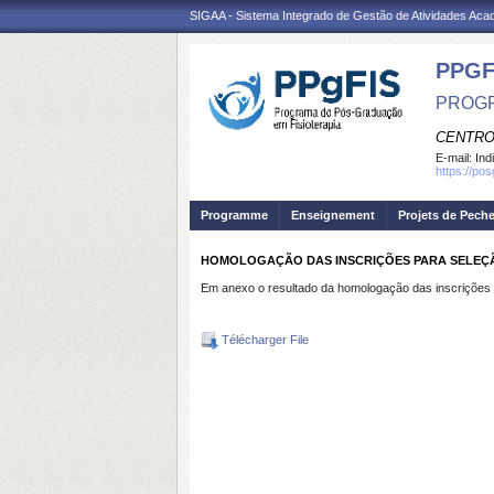
SIGAA - Sistema Integrado de Gestão de Atividades Ac
PPGF
PROGR
CENTRO
E-mail:
Ind
https://po
Programme
Enseignement
Projets de Pech
HOMOLOGAÇÃO DAS INSCRIÇÕES PARA SELEÇ
Em anexo o resultado da homologação das inscrições p
Télécharger File