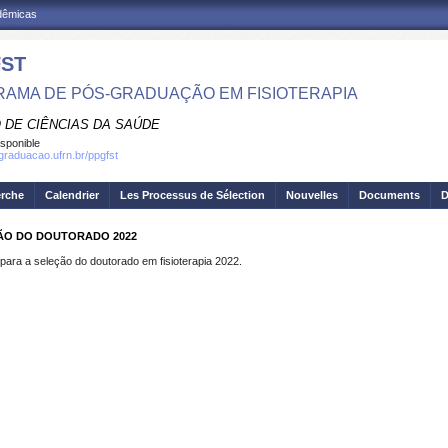
adêmicas
ST
AMA DE PÓS-GRADUAÇÃO EM FISIOTERAPIA
 DE CIÊNCIAS DA SAÚDE
isponible
sgraduacao.ufrn.br/ppgfst
erche
Calendrier
Les Processus de Sélection
Nouvelles
Documents
D
ÃO DO DOUTORADO 2022
ara a seleção do doutorado em fisioterapia 2022.