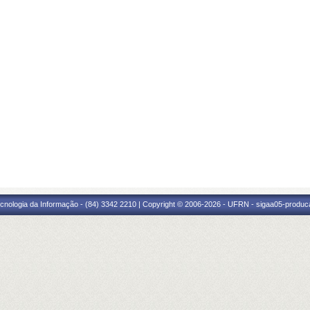
cnologia da Informação - (84) 3342 2210 | Copyright © 2006-2026 - UFRN - sigaa05-produca