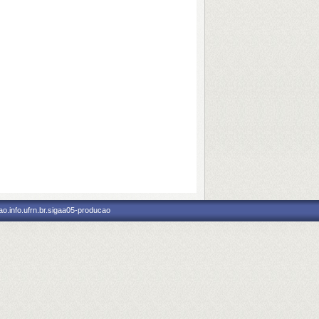
o.info.ufrn.br.sigaa05-producao