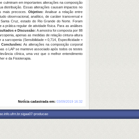
que culminam em importantes alterações na composição
a distribuição. Essas alterações causam impactos no
es mais precoces.
Objetivo:
Analisar a relação entre
udo observacional, analítico, de caráter transversal e
 e Santa Cruz, estado do Rio Grande do Norte. Foram
 prática regular de atividade física. Para as análises
sultados e Discussão:
A amostra foi composta por 88
arcopenia, apenas as medidas de relação cintura-altura
r a sarcopenia (Sensibilidade = 0,714, Especificidade =
.
Conclusões:
As alterações na composição corporal
penas o LAP se manteve associado após todos os testes
evância clínica, uma vez que o melhor entendimento
er e da Fisioterapia.
Notícia cadastrada em:
03/09/2019 16:32
o.info.ufrn.br.sigaa07-producao