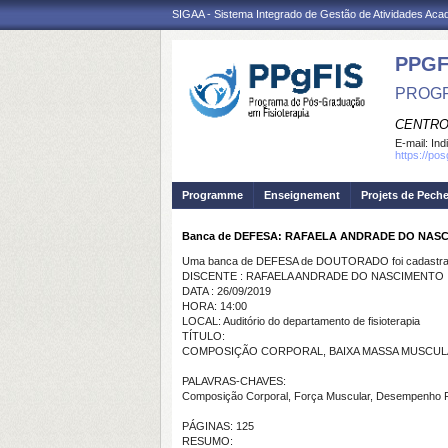
SIGAA - Sistema Integrado de Gestão de Atividades Ac
PPGF
PROGR
CENTRO
E-mail:
Ind
https://po
Programme
Enseignement
Projets de Pech
Banca de DEFESA: RAFAELA ANDRADE DO NAS
Uma banca de DEFESA de DOUTORADO foi cadastrad
DISCENTE : RAFAELA ANDRADE DO NASCIMENTO
DATA : 26/09/2019
HORA: 14:00
LOCAL: Auditório do departamento de fisioterapia
TÍTULO:
COMPOSIÇÃO CORPORAL, BAIXA MASSA MUSCULA
PALAVRAS-CHAVES:
Composição Corporal, Força Muscular, Desempenho Fí
PÁGINAS: 125
RESUMO: