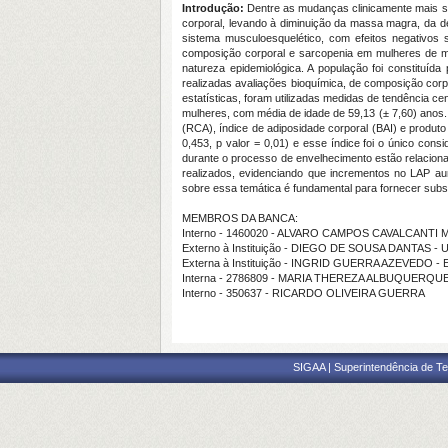
Introdução:
Dentre as mudanças clinicamente mais si
corporal, levando à diminuição da massa magra, da 
sistema musculoesquelético, com efeitos negativos
composição corporal e sarcopenia em mulheres de m
natureza epidemiológica. A população foi constituí
realizadas avaliações bioquímica, de composição corpo
estatísticas, foram utilizadas medidas de tendência ce
mulheres, com média de idade de 59,13 (± 7,60) anos. 
(RCA), índice de adiposidade corporal (BAI) e produto 
0,453, p valor = 0,01) e esse índice foi o único con
durante o processo de envelhecimento estão relaciona
realizados, evidenciando que incrementos no LAP a
sobre essa temática é fundamental para fornecer subsí
MEMBROS DA BANCA:
Interno - 1460020 - ALVARO CAMPOS CAVALCANTI 
Externo à Instituição - DIEGO DE SOUSA DANTAS -
Externa à Instituição - INGRID GUERRA AZEVEDO -
Interna - 2786809 - MARIA THEREZA ALBUQUERQ
Interno - 350637 - RICARDO OLIVEIRA GUERRA
SIGAA | Superintendência de Te