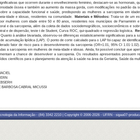
gnificativas que ocorrem durante o envelhecimento feminino, destacam-se as hormonais, 
densidade óssea e também ao aumento da massa gorda, com modificações no padrão da su
 sobre a capacidade funcional e saúde, predispondo as mulheres a sarcopenia em idad
eia-idade e idosas, residentes na comunidade.
Materiais e Métodos:
Trata-se de um est
da por mulheres com idade entre 50 e 80 anos, residentes nos municípios de Parnamirim
ral e da sarcopenia, além da coleta de dados sociodemográficos, socioeconômicos e sobre a
ntral e de dispersão, teste t de Student, Curva ROC, qui-quadrado e regressão logística.
Re
Quanto à análise bivariada, observou-se diferenças estatisticamente significativas para a s
de acumulação lipídica (LAP). O ponto de corte calculado para o LAP foi capaz de identifica
siderado fator de risco para o desenvolvimento da sarcopenia (OR=1.01, 95% CI 1.01-1.02)
das a sarcopenia em mulheres de meia-idade e idosas. Ainda, foi possível concluir que a
umentam a chance de desenvolver a sarcopenia. Os resultados apresentados possuem rel
dios científicos para o planejamento da atenção à saúde na área da Geriatria, Saúde da mulh
MACIEL
 UERN
 EBSERH
UE BARBOSA CABRAL MICUSSI
cnologia da Informação - (84) 3342 2210 | Copyright © 2006-2026 - UFRN - sigaa07-produca