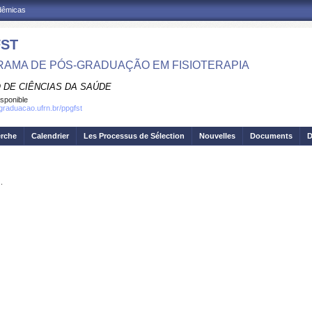
adêmicas
ST
AMA DE PÓS-GRADUAÇÃO EM FISIOTERAPIA
 DE CIÊNCIAS DA SAÚDE
isponible
sgraduacao.ufrn.br/ppgfst
erche
Calendrier
Les Processus de Sélection
Nouvelles
Documents
D
.