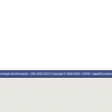
cnologia da Informação - (84) 3342 2210 | Copyright © 2006-2026 - UFRN - sigaa03-produca