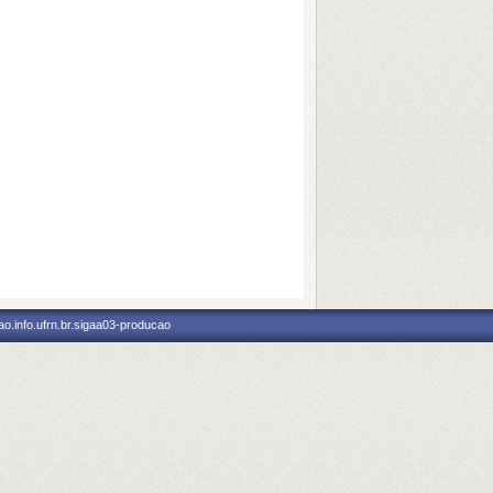
o.info.ufrn.br.sigaa03-producao