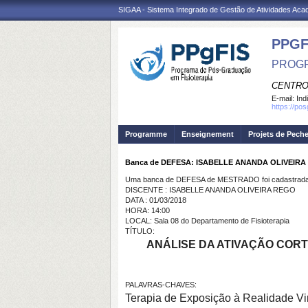
SIGAA - Sistema Integrado de Gestão de Atividades Ac
PPGF
PROGR
CENTRO
E-mail:
Ind
https://po
Programme
Enseignement
Projets de Pech
Banca de DEFESA: ISABELLE ANANDA OLIVEIR
Uma banca de DEFESA de MESTRADO foi cadastrada 
DISCENTE : ISABELLE ANANDA OLIVEIRA REGO
DATA : 01/03/2018
HORA: 14:00
LOCAL: Sala 08 do Departamento de Fisioterapia
TÍTULO:
ANÁLISE DA ATIVAÇÃO COR
PALAVRAS-CHAVES:
Terapia de Exposição à Realidade Vir