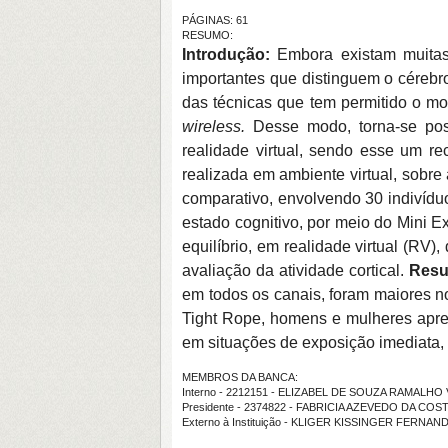
PÁGINAS: 61
RESUMO:
Introdução:
Embora existam muitas 
importantes que distinguem o cérebr
das técnicas que tem permitido o mon
wireless.
Desse modo, torna-se pos
realidade virtual, sendo esse um re
realizada em ambiente virtual, sobre
comparativo, envolvendo 30 indivídu
estado cognitivo, por meio do Mini 
equilíbrio, em realidade virtual (RV)
avaliação da atividade cortical.
Resu
em todos os canais, foram maiores n
Tight Rope, homens e mulheres apre
em situações de exposição imediata, 
MEMBROS DA BANCA:
Interno - 2212151 - ELIZABEL DE SOUZA RAMALHO
Presidente - 2374822 - FABRICIA AZEVEDO DA COS
Externo à Instituição - KLIGER KISSINGER FERNAN