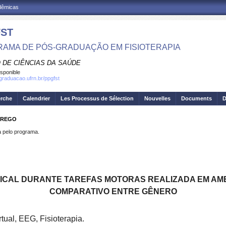
adêmicas
ST
AMA DE PÓS-GRADUAÇÃO EM FISIOTERAPIA
 DE CIÊNCIAS DA SAÚDE
isponible
sgraduacao.ufrn.br/ppgfst
erche
Calendrier
Les Processus de Sélection
Nouvelles
Documents
D
A REGO
pelo programa.
TICAL DURANTE TAREFAS MOTORAS REALIZADA EM AMB
COMPARATIVO ENTRE GÊNERO
tual, EEG, Fisioterapia.