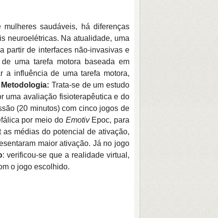
 mulheres saudáveis, há diferenças
ais neuroelétricas. Na atualidade, uma
 partir de interfaces não-invasivas e
te de uma tarefa motora baseada em
ar a influência de uma tarefa motora,
.
Metodologia:
Trata-se de um e
studo
 uma avaliação fisioterapêutica e do
ssão (20 minutos) com cinco jogos de
efálica por meio do
Emotiv
Epoc, para
 as médias do potencial de ativação,
esentaram maior ativação. Já no jogo
o
: verificou-se que a realidade virtual,
om o jogo escolhido.