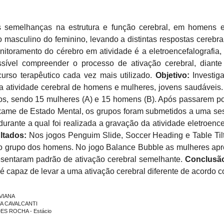
semelhanças na estrutura e função cerebral, em homens e
o masculino do feminino
, levando a distintas respostas cerebr
itoramento do cérebro em atividade é a eletroencefalografia, a
sível compreender o processo de ativação cerebral, dian
curso terapêutico cada vez mais utilizado.
Objetivo:
Investig
 a atividade cerebral de homens e mulheres, jovens saudáveis
os, sendo 15 mulheres (A) e 15 homens (B). Após passarem por
Exame de Estado Mental, os grupos foram submetidos a uma se
, durante a qual foi realizada a gravação da atividade eletroenc
ltados:
Nos jogos Penguim Slide, Soccer Heading e Table Tilt
o grupo dos homens. No jogo Balance Bubble as mulheres apr
sentaram padrão de ativação cerebral semelhante.
Conclusã
é capaz de levar a uma ativação cerebral diferente de acordo c
 VIANA
TA CAVALCANTI
DES ROCHA - Estácio