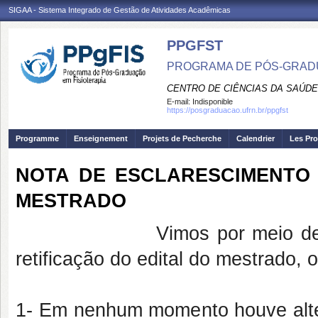
SIGAA - Sistema Integrado de Gestão de Atividades Acadêmicas
PPGFST
PROGRAMA DE PÓS-GRADU
CENTRO DE CIÊNCIAS DA SAÚDE
E-mail:
Indisponible
https://posgraduacao.ufrn.br/ppgfst
Programme
Enseignement
Projets de Pecherche
Calendrier
Les Pro
NOTA DE ESCLARESCIMENTO 
MESTRADO
Vimos por meio deste prest
retificação do edital do mestrado, 
1- Em nenhum momento houve alte