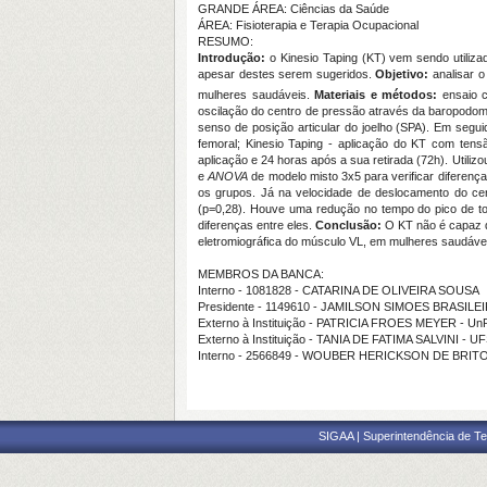
GRANDE ÁREA: Ciências da Saúde
ÁREA: Fisioterapia e Terapia Ocupacional
RESUMO:
Introdução:
o Kinesio Taping (KT) vem sendo utiliz
apesar destes serem sugeridos.
Objetivo:
analisar 
mulheres saudáveis.
Materiais e
métodos:
ensaio c
oscilação do centro de pressão através da baropodometr
senso de posição articular do joelho (SPA). Em segui
femoral; Kinesio Taping - aplicação do KT com ten
aplicação e 24 horas após a sua retirada (72h). Utiliz
e
ANOVA
de modelo misto 3x5
para verificar diferença
os grupos. Já na velocidade de deslocamento do ce
(p=0,28). Houve uma redução no tempo do pico de to
diferenças entre eles.
Conclusão:
O KT não é capaz de
eletromiográfica do músculo VL, em mulheres saudáve
MEMBROS DA BANCA:
Interno - 1081828 - CATARINA DE OLIVEIRA SOUSA
Presidente - 1149610 - JAMILSON SIMOES BRASILE
Externo à Instituição - PATRICIA FROES MEYER - Un
Externo à Instituição - TANIA DE FATIMA SALVINI - 
Interno - 2566849 - WOUBER HERICKSON DE BRITO
SIGAA | Superintendência de Te