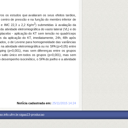
s os estudos que avaliaram os seus efeitos tardios,
 centro de pressão e na função do membro inferior de
2
s e IMC 22,3 ± 2,2 Kg/m
) submetidas à avaliação da
a atividade eletromiográfica do vasto lateral (VL) e do
T; placebo - aplicação do KT sem tensão no quadríceps
s da aplicação do KT, imediatamente, 24h, 48h após
s dados, o de Levene para homogeneidade das variâncias
na atividade eletromiográfica ou no SPA (p>0,05) entre
ping (p<0,001), mas sem diferenças entre os grupos
o salto único em todos os grupos (p<0,001), mas sem
 desempenho isocinético, o SPA do joelho e a atividade
Notícia cadastrada em:
25/11/2015 14:24
o.info.ufrn.br.sigaa13-producao