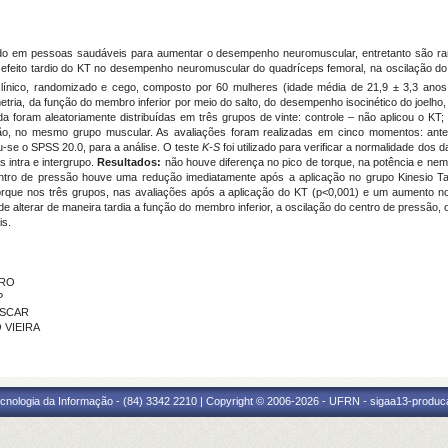
ado em pessoas saudáveis para aumentar o desempenho neuromuscular, entretanto são raro
o efeito tardio do KT no desempenho neuromuscular do quadríceps femoral, na oscilação do
línico, randomizado e cego, composto por 60 mulheres (idade média de 21,9 ± 3,3 ano
ia, da função do membro inferior por meio do salto, do desempenho isocinético do joelho, d
da foram aleatoriamente distribuídas em três grupos de vinte: controle – não aplicou o K
são, no mesmo grupo muscular. As avaliações foram realizadas em cinco momentos: ante
ou-se o SPSS 20.0, para a análise. O teste
K-S
foi utilizado para verificar a normalidade do
s intra e intergrupo.
Resultados:
não houve diferença no pico de torque, na potência e nem 
ntro de pressão houve uma redução imediatamente após a aplicação no grupo Kinesio Ta
rque nos três grupos, nas avaliações após a aplicação do KT (p<0,001) e um aumento n
 alterar de maneira tardia a função do membro inferior, a oscilação do centro de pressão, o
is.
IRO
P
UFSCAR
 VIEIRA
cnologia da Informação - (84) 3342 2210 | Copyright © 2006-2026 - UFRN - sigaa13-produca