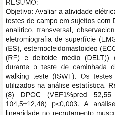
RESUMO:
Objetivo: Avaliar a atividade elétr
testes de campo em sujeitos com 
analítico, transversal, observacion
eletromiografia de superfície (EM
(ES), esternocleidomastoideo (ECO
(RF) e deltoide médio (DELT))
durante o teste de caminhada d
walking teste (ISWT). Os test
utilizados na análise estatística. 
(8) DPOC (VEF1%pred 52,55 
104,5±12,48) p<0,003. A anál
linearidade no recrutamento muscu