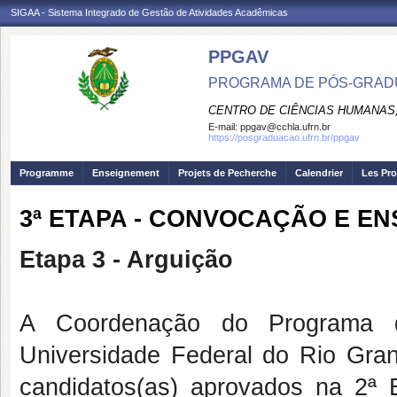
SIGAA - Sistema Integrado de Gestão de Atividades Acadêmicas
PPGAV
PROGRAMA DE PÓS-GRADU
CENTRO DE CIÊNCIAS HUMANAS,
E-mail:
ppgav@cchla.ufrn.br
https://posgraduacao.ufrn.br/ppgav
Programme
Enseignement
Projets de Pecherche
Calendrier
Les Pro
3ª ETAPA - CONVOCAÇÃO E E
Etapa 3 - Arguição
A Coordenação do Programa 
Universidade Federal do Rio Gr
candidatos(as) aprovados na 2ª 