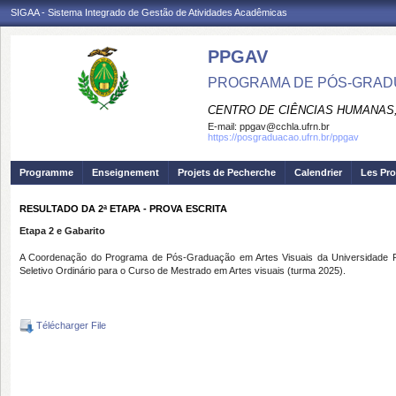
SIGAA - Sistema Integrado de Gestão de Atividades Acadêmicas
PPGAV
PROGRAMA DE PÓS-GRADU
CENTRO DE CIÊNCIAS HUMANAS,
E-mail:
ppgav@cchla.ufrn.br
https://posgraduacao.ufrn.br/ppgav
Programme
Enseignement
Projets de Pecherche
Calendrier
Les Pro
RESULTADO DA 2ª ETAPA - PROVA ESCRITA
Etapa 2 e Gabarito
A Coordenação do Programa de Pós-Graduação em Artes Visuais da Universidade F
Seletivo Ordinário para o Curso de Mestrado em Artes visuais (turma 2025).
Télécharger File