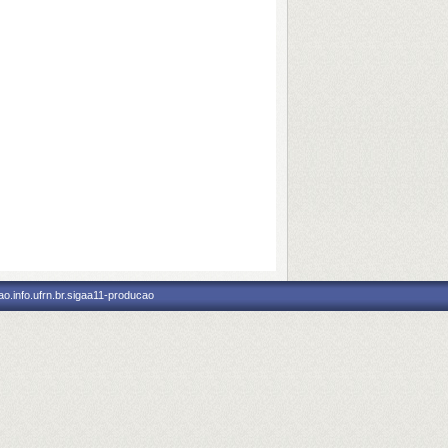
o.info.ufrn.br.sigaa11-producao