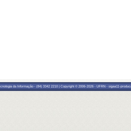
cnologia da Informação - (84) 3342 2210 | Copyright © 2006-2026 - UFRN - sigaa11-produca