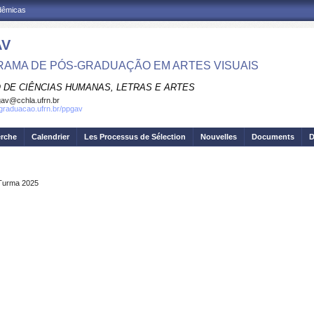
adêmicas
AV
AMA DE PÓS-GRADUAÇÃO EM ARTES VISUAIS
 DE CIÊNCIAS HUMANAS, LETRAS E ARTES
av@cchla.ufrn.br
sgraduacao.ufrn.br/ppgav
erche
Calendrier
Les Processus de Sélection
Nouvelles
Documents
D
 Turma 2025