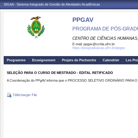
SIGAA - Sistema Integrado de Gestão de Atividades Acadêmicas
PPGAV
PROGRAMA DE PÓS-GRADU
CENTRO DE CIÊNCIAS HUMANAS,
E-mail:
ppgav@cchla.ufrn.br
https://posgraduacao.ufrn.br/ppgav
Programme
Enseignement
Projets de Pecherche
Calendrier
Les Pro
SELEÇÃO PARA O CURSO DE MESTRADO - EDITAL RETIFICADO
A Coordenação do PPgAV informa que o PROCESSO SELETIVO ORDINÁRIO PARA 
Télécharger File