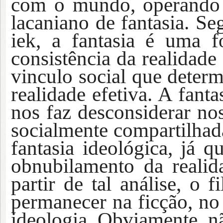
com o mundo, operand
lacaniano de
fantasia
. Se
iek, a fantasia
é uma fo
consistência da realidade
vinculo social que determ
realidade efetiva. A
fanta
nos faz desconsiderar no
socialmente compartilhada.
fantasia
ideológica, já 
obnubilamento da real
partir de tal análise, o 
permanecer na
ficção, no
ideologia. Obviamente, 